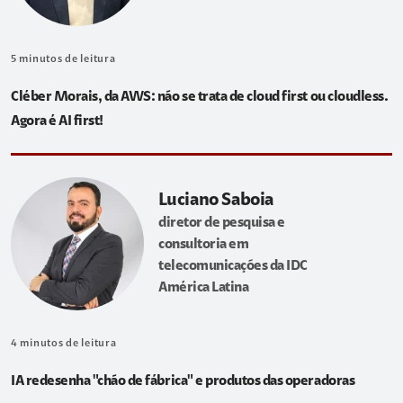
5
minutos de leitura
Cléber Morais, da AWS: não se trata de cloud first ou cloudless.
Agora é AI first!
Luciano Saboia
diretor de pesquisa e
consultoria em
telecomunicações da IDC
América Latina
4
minutos de leitura
IA redesenha "chão de fábrica" e produtos das operadoras