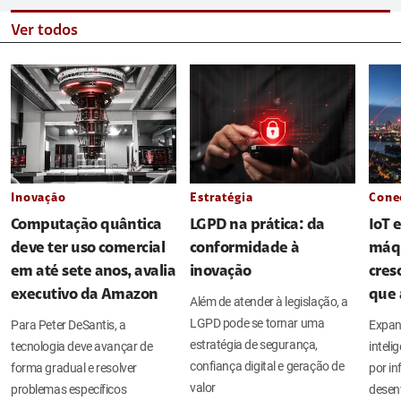
Ver todos
Inovação
Estratégia
Cone
Computação quântica
LGPD na prática: da
IoT 
deve ter uso comercial
conformidade à
máq
em até sete anos, avalia
inovação
cres
executivo da Amazon
que 
Além de atender à legislação, a
LGPD pode se tornar uma
Para Peter DeSantis, a
Expan
estratégia de segurança,
tecnologia deve avançar de
intel
confiança digital e geração de
forma gradual e resolver
por in
valor
problemas específicos
desen