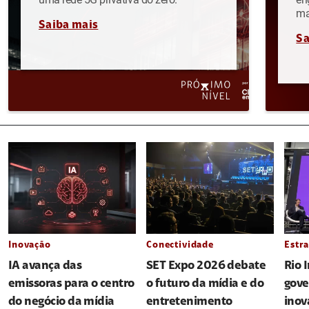
ma
Saiba mais
Sa
Inovação
Conectividade
Estra
IA avança das
SET Expo 2026 debate
Rio 
emissoras para o centro
o futuro da mídia e do
gove
do negócio da mídia
entretenimento
inov