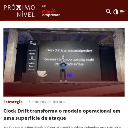
search
invert_colors
Estratégia
3
minutos de leitura
Clock Drift transforma o modelo operacional em
uma superfície de ataque
No Rio Innovation Week, o futurista Neil Redding defendeu que reduzir o