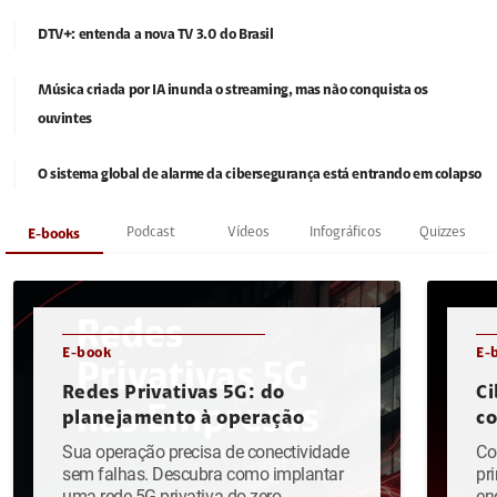
DTV+: entenda a nova TV 3.0 do Brasil
Música criada por IA inunda o streaming, mas não conquista os
ouvintes
O sistema global de alarme da cibersegurança está entrando em colapso
Podcast
Vídeos
Infográficos
Quizzes
E-books
E-book
E-
Redes Privativas 5G: do
Ci
planejamento à operação
c
Sua operação precisa de conectividade
Co
sem falhas. Descubra como implantar
pr
uma rede 5G privativa do zero.
en