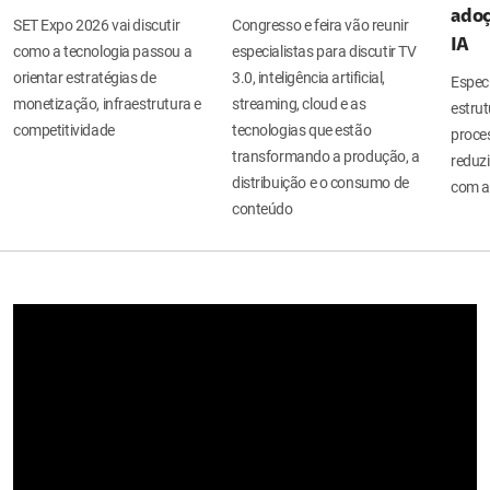
adoç
SET Expo 2026 vai discutir
Congresso e feira vão reunir
IA
como a tecnologia passou a
especialistas para discutir TV
orientar estratégias de
3.0, inteligência artificial,
Espec
monetização, infraestrutura e
streaming, cloud e as
estru
competitividade
tecnologias que estão
proces
transformando a produção, a
reduzi
distribuição e o consumo de
com a
conteúdo