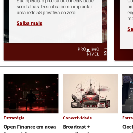
Sua operação precisa de conectividade
Co
sem falhas. Descubra como implantar
pr
uma rede 5G privativa do zero.
en
ma
Saiba mais
Sa
Estratégia
Conectividade
Estra
Open Finance em nova
Broadcast +
Cloc