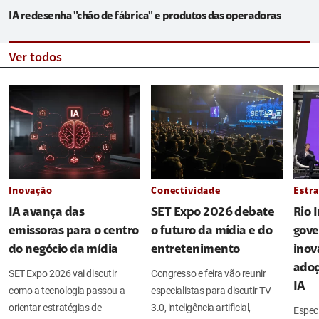
IA redesenha "chão de fábrica" e produtos das operadoras
Ver todos
Inovação
Conectividade
Estra
IA avança das
SET Expo 2026 debate
Rio 
emissoras para o centro
o futuro da mídia e do
gove
do negócio da mídia
entretenimento
inov
adoç
SET Expo 2026 vai discutir
Congresso e feira vão reunir
IA
como a tecnologia passou a
especialistas para discutir TV
orientar estratégias de
3.0, inteligência artificial,
Espec