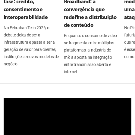
fase: crédito,
Broadband: a
mode
consentimento e
convergência que
uma 
interoperabilidade
redefine a distribuição
ata
de conteúdo
No Febraban Tech 2026, o
No Ri
debate deixa de ser a
futuri
Enquanto o consumo de vídeo
infraestrutura e passa a ser a
que re
se fragmenta entre múltiplas
geração de valor para clientes,
é esse
plataformas, a indústria de
instituições e novos modelos de
como 
mídia aposta na integração
negócio
entre transmissão aberta e
internet