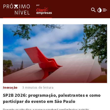
search
invert_colors
Inovação
3
minutos de leitura
SP2B 2026: programação, palestrantes e como
participar do evento em São Paulo
Durante os oito dias, o parque receberá conferências, painéis,