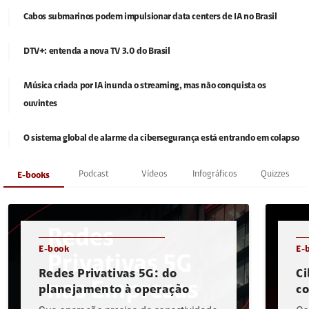
Cabos submarinos podem impulsionar data centers de IA no Brasil
DTV+: entenda a nova TV 3.0 do Brasil
Música criada por IA inunda o streaming, mas não conquista os
ouvintes
O sistema global de alarme da cibersegurança está entrando em colapso
Podcast
Vídeos
Infográficos
Quizzes
E-books
E-book
E-
Redes Privativas 5G: do
Ci
planejamento à operação
c