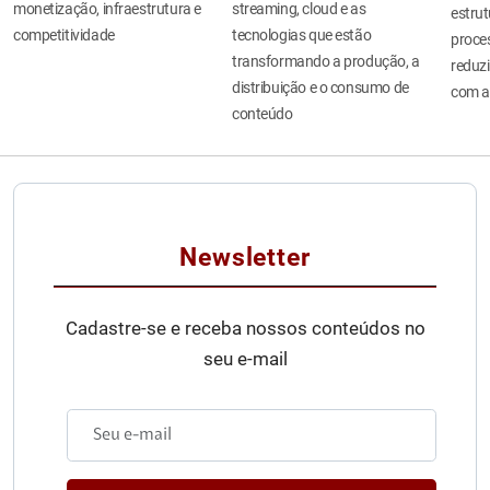
monetização, infraestrutura e
streaming, cloud e as
estru
competitividade
tecnologias que estão
proces
transformando a produção, a
reduzi
distribuição e o consumo de
com a
conteúdo
Newsletter
Cadastre-se e receba nossos conteúdos no
seu e-mail