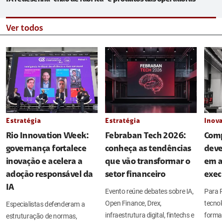
Ver todos
Estratégia
Estratégia
Inov
Rio Innovation Week:
Febraban Tech 2026:
Comp
governança fortalece
conheça as tendências
deve
inovação e acelera a
que vão transformar o
em a
adoção responsável da
setor financeiro
exec
IA
Evento reúne debates sobre IA,
Para P
Open Finance, Drex,
tecno
Especialistas defenderam a
infraestrutura digital, fintechs e
forma 
estruturação de normas,