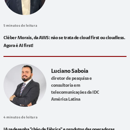
5
minutos de leitura
Cléber Morais, da AWS: não se trata de cloud first ou cloudless.
Agora é AI first!
Luciano Saboia
diretor de pesquisa e
consultoria em
telecomunicações da IDC
América Latina
4
minutos de leitura
IA redesenha "chão de fábrica" e produtos das operadoras