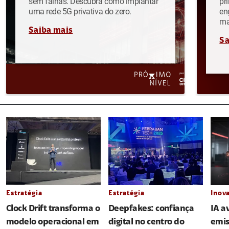
sem falhas. Descubra como implantar
pr
uma rede 5G privativa do zero.
en
ma
Saiba mais
Sa
Estratégia
Estratégia
Inov
Clock Drift transforma o
Deepfakes: confiança
IA a
modelo operacional em
digital no centro do
emis