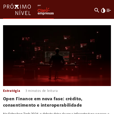
search
invert_colors
Estratégia
3
minutos de leitura
Open Finance em nova fase: crédito,
consentimento e interoperabilidade
No Febraban Tech 2026, o debate deixa de ser a infraestrutura e passa a