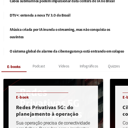
Cabos submarinos podem impulsionar data centers de IA no Brasil
DTV+: entenda a nova TV 3.0 do Brasil
Música criada por IA inunda o streaming, mas não conquista os
ouvintes
O sistema global de alarme da cibersegurança está entrando em colapso
Podcast
Vídeos
Infográficos
Quizzes
E-books
E-book
E-
Redes Privativas 5G: do
Ci
planejamento à operação
c
Sua operação precisa de conectividade
Co