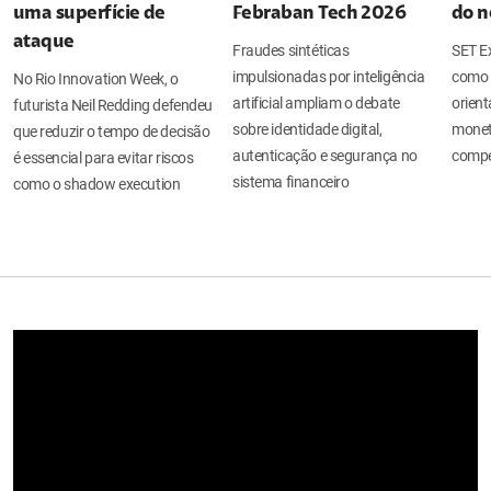
uma superfície de
Febraban Tech 2026
do n
ataque
Fraudes sintéticas
SET Ex
impulsionadas por inteligência
como 
No Rio Innovation Week, o
artificial ampliam o debate
orient
futurista Neil Redding defendeu
sobre identidade digital,
moneti
que reduzir o tempo de decisão
autenticação e segurança no
compe
é essencial para evitar riscos
sistema financeiro
como o shadow execution