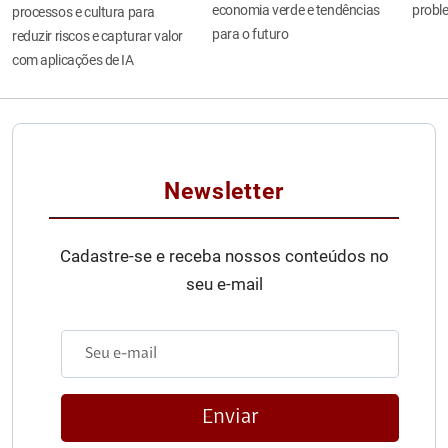
economia verde e tendências
probl
processos e cultura para
para o futuro
reduzir riscos e capturar valor
com aplicações de IA
Newsletter
Cadastre-se e receba nossos conteúdos no
seu e-mail
Enviar