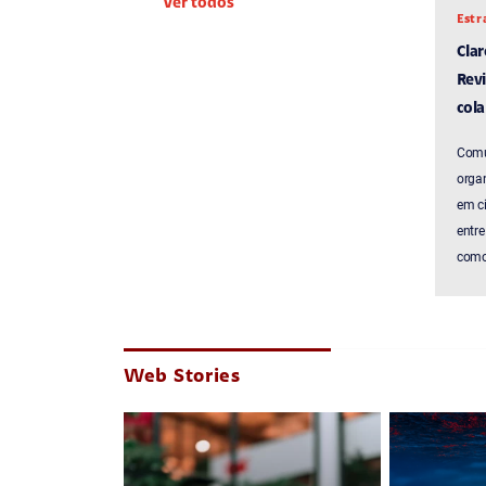
Ver todos
Estr
Cla
Revi
cola
Comu
organ
em c
entre
como 
Web Stories