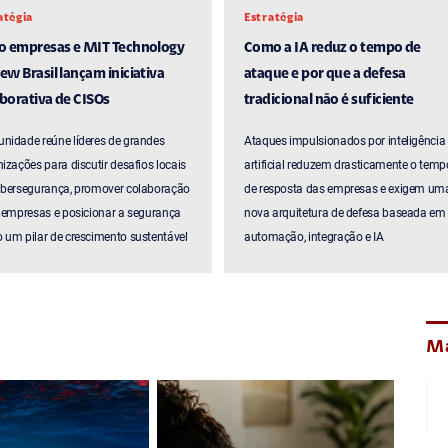
atégia
Estratégia
ro empresas e MIT Technology
Como a IA reduz o tempo de
ew Brasil lançam iniciativa
ataque e por que a defesa
borativa de CISOs
tradicional não é suficiente
nidade reúne líderes de grandes
Ataques impulsionados por inteligência
izações para discutir desafios locais
artificial reduzem drasticamente o temp
ibersegurança, promover colaboração
de resposta das empresas e exigem um
 empresas e posicionar a segurança
nova arquitetura de defesa baseada em
um pilar de crescimento sustentável
automação, integração e IA
Ma