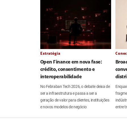
Estratégia
Conec
Open Finance em nova fase:
Broa
crédito, consentimento e
conve
interoperabilidade
distr
No Febraban Tech 2026, o debate deixa de
Enquan
ser a infraestrutura e passa a ser a
fragme
geração de valor para clientes, instituições
indúst
e novos modelos de negócio
entre t