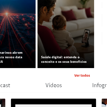
marinos abrem
ra novos data
Saúde digital: entenda o
IA
conceito e os seus benefícios
Ver todos
cast
Vídeos
Infogr