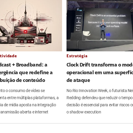
tividade
Estratégia
dcast + Broadband: a
Clock Drift transforma o mod
rgência que redefine a
operacional em uma superfíc
ibuição de conteúdo
de ataque
to o consumo de vídeo se
No Rio Innovation Week, o futurista Nei
nta entre múltiplas plataformas, a
Redding defendeu que reduzir o tempo
ria de mídia aposta na integração
decisão é essencial para evitar riscos
ransmissão aberta e internet
o shadow execution