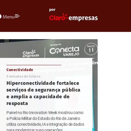
por
olors
Menu
Conectividade
3
minutos de leitura
Hiperconectividade fortalece
serviços de segurança pública
e amplia a capacidade de
resposta
Painel no Rio Innovation Week mostrou como
a Polícia Militar do Estado do Rio de Janeiro
utiliza conectividade, IA e integração de dados
para modernizar suas operações