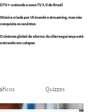
DTV+: entenda a nova TV 3.0 do Brasil
Música criada por IA inunda o streaming, mas não
conquista os ouvintes
O sistema global de alarme da cibersegurança está
entrando em colapso
áficos
Quizzes