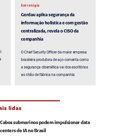
Estratégia
Gerdau aplica segurança da
informação holística e com gestão
centralizada, revela o CISO da
companhia
o
O Chief Security Officer da maior empresa
a
brasileira produtora de aço comenta como
a segurança cibernética vai dos escritórios
ao chão de fábrica na companhia
is lidas
Cabos submarinos podem impulsionar data
centers de IA no Brasil