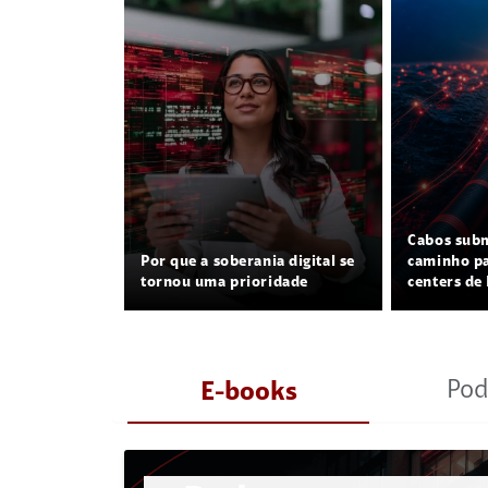
Cabos sub
Por que a soberania digital se
caminho pa
tornou uma prioridade
centers de 
Pod
E-books