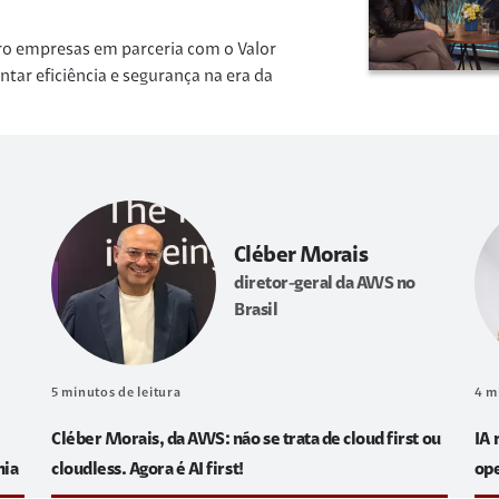
ro empresas em parceria com o Valor
r eficiência e segurança na era da
Cléber Morais
diretor-geral da AWS no
Brasil
5
minutos de leitura
4
m
Cléber Morais, da AWS: não se trata de cloud first ou
IA 
hia
cloudless. Agora é AI first!
op