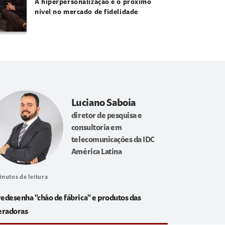
A hiperpersonalização é o próximo
nível no mercado de fidelidade
Luciano Saboia
diretor de pesquisa e
consultoria em
telecomunicações da IDC
América Latina
inutos de leitura
redesenha "chão de fábrica" e produtos das
eradoras