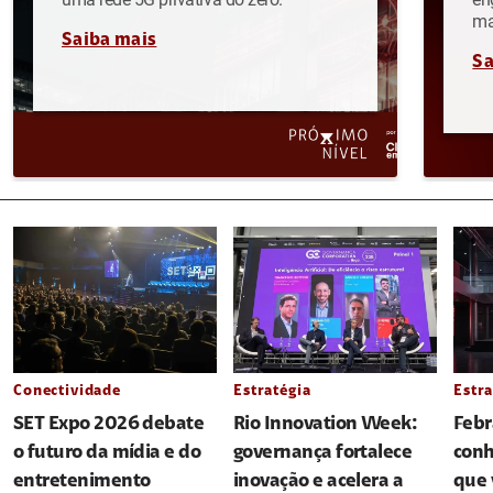
ma
Saiba mais
Sa
Conectividade
Estratégia
Estra
SET Expo 2026 debate
Rio Innovation Week:
Febr
o futuro da mídia e do
governança fortalece
conh
entretenimento
inovação e acelera a
que 