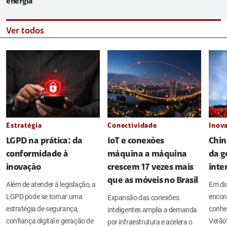
energia
Ver todos
Estratégia
Conectividade
Inov
LGPD na prática: da
IoT e conexões
Chin
conformidade à
máquina a máquina
da g
inovação
crescem 17 vezes mais
inte
que as móveis no Brasil
Além de atender à legislação, a
Em di
LGPD pode se tornar uma
encont
Expansão das conexões
estratégia de segurança,
conhe
inteligentes amplia a demanda
confiança digital e geração de
Verão
por infraestrutura e acelera o