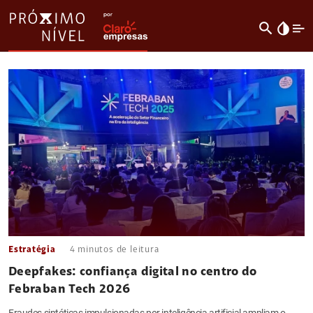
search
invert_colors
Estratégia
4
minutos de leitura
Deepfakes: confiança digital no centro do
Febraban Tech 2026
Fraudes sintéticas impulsionadas por inteligência artificial ampliam o