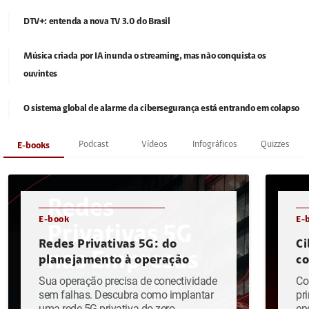
DTV+: entenda a nova TV 3.0 do Brasil
Música criada por IA inunda o streaming, mas não conquista os
ouvintes
O sistema global de alarme da cibersegurança está entrando em colapso
Podcast
Vídeos
Infográficos
Quizzes
E-books
E-book
E-
Redes Privativas 5G: do
Ci
planejamento à operação
c
Sua operação precisa de conectividade
Co
sem falhas. Descubra como implantar
pr
uma rede 5G privativa do zero.
en