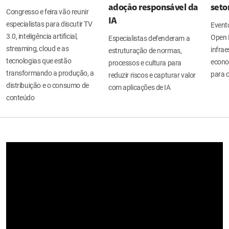
adoção responsável da
seto
Congresso e feira vão reunir
IA
especialistas para discutir TV
Evento
3.0, inteligência artificial,
Open 
Especialistas defenderam a
streaming, cloud e as
infrae
estruturação de normas,
tecnologias que estão
econo
processos e cultura para
transformando a produção, a
para o
reduzir riscos e capturar valor
distribuição e o consumo de
com aplicações de IA
conteúdo