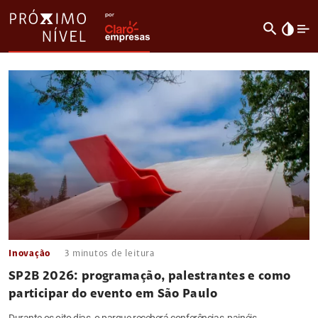
search
invert_colors
Inovação
3
minutos de leitura
SP2B 2026: programação, palestrantes e como
participar do evento em São Paulo
Durante os oito dias, o parque receberá conferências, painéis,