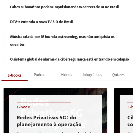
Cabos submarinos podem impulsionar data centers de IA no Brasil
DTV+: entenda a nova TV 3.0 do Brasil
Música criada por IA inunda o streaming, mas não conquista os
ouvintes
O sistema global de alarme da cibersegurança está entrando em colapso
Podcast
Vídeos
Infográficos
Quizzes
E-books
E-book
E-
Redes Privativas 5G: do
Ci
planejamento à operação
c