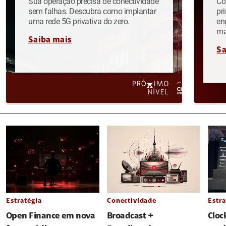
Sua operação precisa de conectividade
Co
sem falhas. Descubra como implantar
pr
uma rede 5G privativa do zero.
en
ma
Saiba mais
Sa
Estratégia
Conectividade
Estra
Open Finance em nova
Broadcast +
Cloc