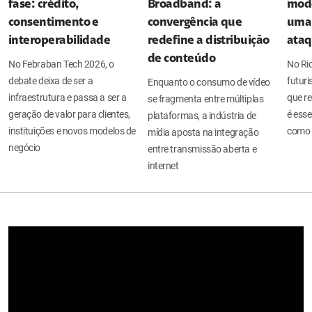
fase: crédito,
Broadband: a
mode
consentimento e
convergência que
uma 
interoperabilidade
redefine a distribuição
ata
de conteúdo
No Febraban Tech 2026, o
No Ri
debate deixa de ser a
futuri
Enquanto o consumo de vídeo
infraestrutura e passa a ser a
que re
se fragmenta entre múltiplas
geração de valor para clientes,
é esse
plataformas, a indústria de
instituições e novos modelos de
como 
mídia aposta na integração
negócio
entre transmissão aberta e
internet