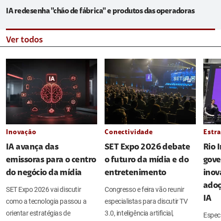
IA redesenha "chão de fábrica" e produtos das operadoras
Ver todos
Inovação
Conectividade
Estra
IA avança das
SET Expo 2026 debate
Rio 
emissoras para o centro
o futuro da mídia e do
gove
do negócio da mídia
entretenimento
inov
adoç
SET Expo 2026 vai discutir
Congresso e feira vão reunir
IA
como a tecnologia passou a
especialistas para discutir TV
orientar estratégias de
3.0, inteligência artificial,
Espec