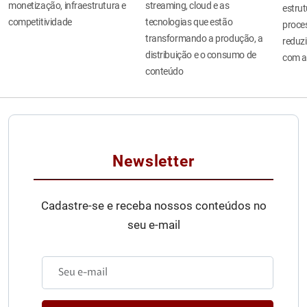
monetização, infraestrutura e
streaming, cloud e as
estru
competitividade
tecnologias que estão
proces
transformando a produção, a
reduzi
distribuição e o consumo de
com a
conteúdo
Newsletter
Cadastre-se e receba nossos conteúdos no
seu e-mail