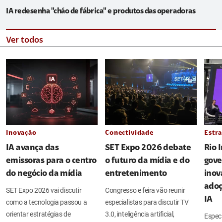
IA redesenha "chão de fábrica" e produtos das operadoras
Ver todos
Inovação
Conectividade
Estra
IA avança das
SET Expo 2026 debate
Rio 
emissoras para o centro
o futuro da mídia e do
gove
do negócio da mídia
entretenimento
inov
adoç
SET Expo 2026 vai discutir
Congresso e feira vão reunir
IA
como a tecnologia passou a
especialistas para discutir TV
orientar estratégias de
3.0, inteligência artificial,
Espec