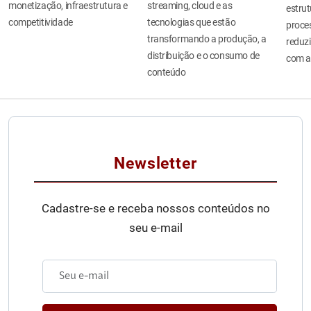
monetização, infraestrutura e
streaming, cloud e as
estru
competitividade
tecnologias que estão
proces
transformando a produção, a
reduzi
distribuição e o consumo de
com a
conteúdo
Newsletter
Cadastre-se e receba nossos conteúdos no
seu e-mail