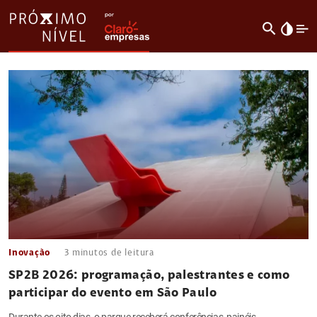
search
invert_colors
Inovação
3
minutos de leitura
SP2B 2026: programação, palestrantes e como
participar do evento em São Paulo
Durante os oito dias, o parque receberá conferências, painéis,