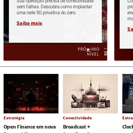
Sua operação precisa de conectividade
Co
sem falhas. Descubra como implantar
pr
uma rede 5G privativa do zero.
en
ma
Saiba mais
Sa
Estratégia
Conectividade
Estra
Open Finance em nova
Broadcast +
Cloc