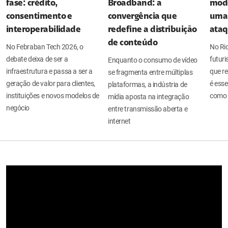
fase: crédito,
Broadband: a
mode
consentimento e
convergência que
uma 
interoperabilidade
redefine a distribuição
ata
de conteúdo
No Febraban Tech 2026, o
No Ri
debate deixa de ser a
futuri
Enquanto o consumo de vídeo
infraestrutura e passa a ser a
que re
se fragmenta entre múltiplas
geração de valor para clientes,
é esse
plataformas, a indústria de
instituições e novos modelos de
como 
mídia aposta na integração
negócio
entre transmissão aberta e
internet