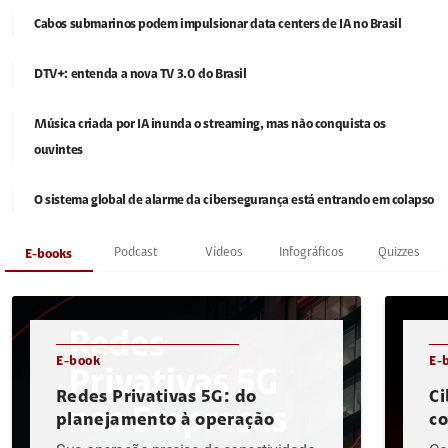
Cabos submarinos podem impulsionar data centers de IA no Brasil
DTV+: entenda a nova TV 3.0 do Brasil
Música criada por IA inunda o streaming, mas não conquista os
ouvintes
O sistema global de alarme da cibersegurança está entrando em colapso
Podcast
Vídeos
Infográficos
Quizzes
E-books
E-book
E-
Redes Privativas 5G: do
Ci
planejamento à operação
c