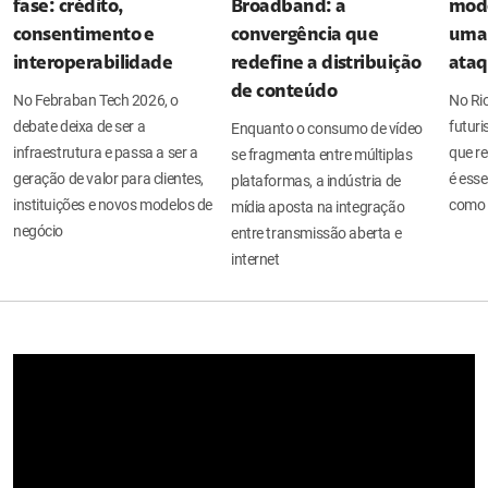
fase: crédito,
Broadband: a
mode
consentimento e
convergência que
uma 
interoperabilidade
redefine a distribuição
ata
de conteúdo
No Febraban Tech 2026, o
No Ri
debate deixa de ser a
futuri
Enquanto o consumo de vídeo
infraestrutura e passa a ser a
que re
se fragmenta entre múltiplas
geração de valor para clientes,
é esse
plataformas, a indústria de
instituições e novos modelos de
como 
mídia aposta na integração
negócio
entre transmissão aberta e
internet