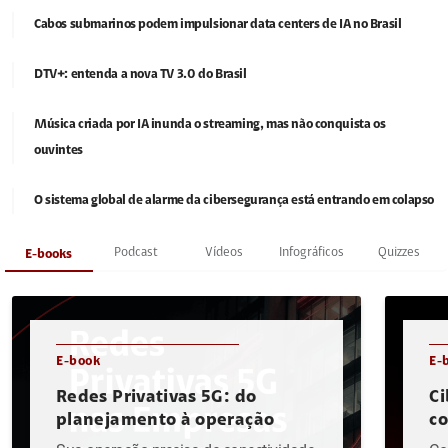
Cabos submarinos podem impulsionar data centers de IA no Brasil
DTV+: entenda a nova TV 3.0 do Brasil
Música criada por IA inunda o streaming, mas não conquista os
ouvintes
O sistema global de alarme da cibersegurança está entrando em colapso
Podcast
Vídeos
Infográficos
Quizzes
E-books
E-book
E-
Redes Privativas 5G: do
Ci
planejamento à operação
c