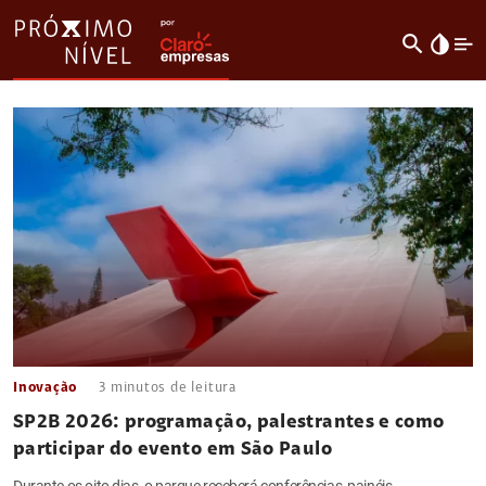
search
invert_colors
Inovação
3
minutos de leitura
SP2B 2026: programação, palestrantes e como
participar do evento em São Paulo
Durante os oito dias, o parque receberá conferências, painéis,