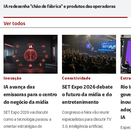
IA redesenha "chão de fábrica" e produtos das operadoras
Ver todos
Inovação
Conectividade
Estra
IA avança das
SET Expo 2026 debate
Rio 
emissoras para o centro
o futuro da mídia e do
gove
do negócio da mídia
entretenimento
inov
adoç
SET Expo 2026 vai discutir
Congresso e feira vão reunir
IA
como a tecnologia passou a
especialistas para discutir TV
orientar estratégias de
3.0, inteligência artificial,
Espec