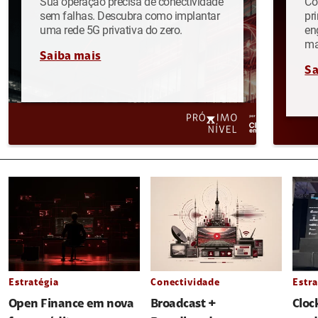
Sua operação precisa de conectividade
Co
sem falhas. Descubra como implantar
pr
uma rede 5G privativa do zero.
en
ma
Saiba mais
Sa
Estratégia
Conectividade
Estra
Open Finance em nova
Broadcast +
Cloc