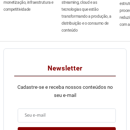
monetização, infraestrutura e
streaming, cloud e as
estru
competitividade
tecnologias que estão
proces
transformando a produção, a
reduzi
distribuição e o consumo de
com a
conteúdo
Newsletter
Cadastre-se e receba nossos conteúdos no
seu e-mail