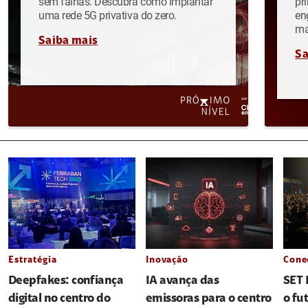
sem falhas. Descubra como implantar
pr
uma rede 5G privativa do zero.
en
ma
Saiba mais
Sa
Estratégia
Inovação
Cone
Deepfakes: confiança
IA avança das
SET 
digital no centro do
emissoras para o centro
o fu