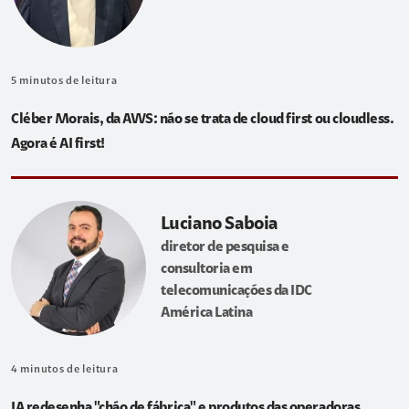
5
minutos de leitura
Cléber Morais, da AWS: não se trata de cloud first ou cloudless.
Agora é AI first!
Luciano Saboia
diretor de pesquisa e
consultoria em
telecomunicações da IDC
América Latina
4
minutos de leitura
IA redesenha "chão de fábrica" e produtos das operadoras