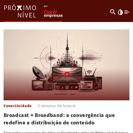
search
invert_colors
Conectividade
3
minutos de leitura
Broadcast + Broadband: a convergência que
redefine a distribuição de conteúdo
Enquanto o consumo de vídeo se fragmenta entre múltiplas plataformas,