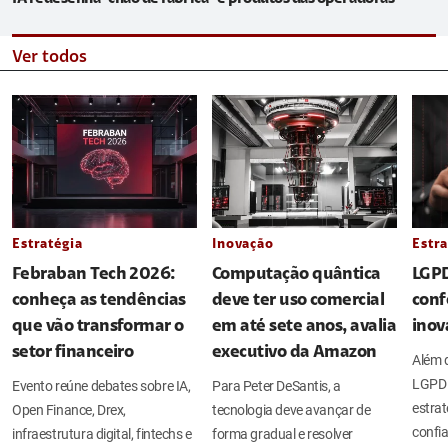
Ver todos
Estratégia
Inovação
Estra
Febraban Tech 2026:
Computação quântica
LGPD
conheça as tendências
deve ter uso comercial
conf
que vão transformar o
em até sete anos, avalia
inov
setor financeiro
executivo da Amazon
Além d
LGPD 
Evento reúne debates sobre IA,
Para Peter DeSantis, a
estrat
Open Finance, Drex,
tecnologia deve avançar de
confia
infraestrutura digital, fintechs e
forma gradual e resolver