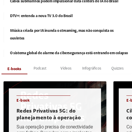
Cabos submarinos podem impulsionar data centers de IA no Brasil
DTV+: entenda a nova TV 3.0 do Brasil
Música criada por IA inunda o streaming, mas não conquista os
ouvintes
O sistema global de alarme da cibersegurança está entrando em colapso
Podcast
Vídeos
Infográficos
Quizzes
E-books
E-book
E-
Redes Privativas 5G: do
Ci
planejamento à operação
c
Sua operação precisa de conectividade
Co