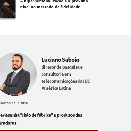
A hiperpersonalização é o próximo
nível no mercado de fidelidade
Luciano Saboia
diretor de pesquisa e
consultoria em
telecomunicações da IDC
América Latina
inutos de leitura
redesenha "chão de fábrica" e produtos das
eradoras