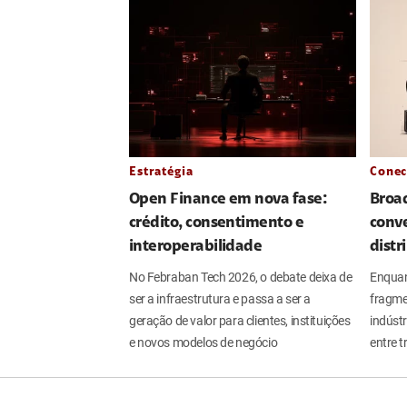
Estratégia
Conec
Open Finance em nova fase:
Broa
crédito, consentimento e
conve
interoperabilidade
distr
No Febraban Tech 2026, o debate deixa de
Enquan
ser a infraestrutura e passa a ser a
fragme
geração de valor para clientes, instituições
indúst
e novos modelos de negócio
entre t