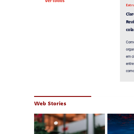
Ver todos
Estr
Cla
Revi
cola
Comu
organ
em c
entre
como 
Web Stories