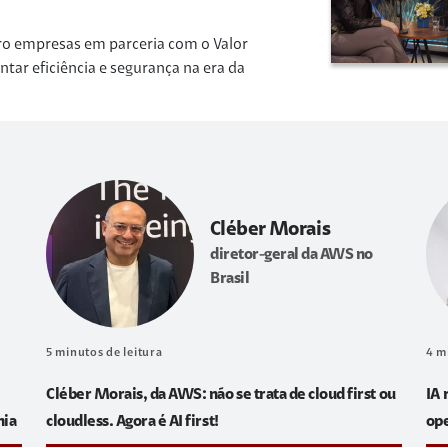
ro empresas em parceria com o Valor
r eficiência e segurança na era da
Cléber Morais
diretor-geral da AWS no
Brasil
5
minutos de leitura
4
m
Cléber Morais, da AWS: não se trata de cloud first ou
IA 
hia
cloudless. Agora é AI first!
op