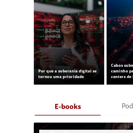
Cabos sub
Por que a soberania digital se
caminho pa
tornou uma prioridade
centers de 
Pod
E-books