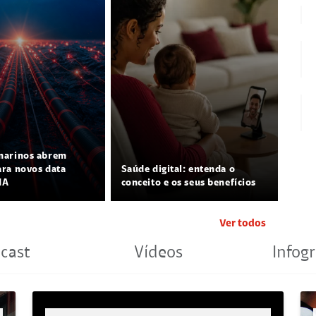
marinos abrem
ra novos data
Saúde digital: entenda o
IA
conceito e os seus benefícios
Ver todos
cast
Vídeos
Infogr