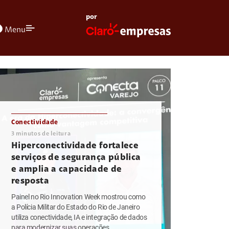
por
olors
Menu
Conectividade
3
minutos de leitura
Hiperconectividade fortalece
serviços de segurança pública
e amplia a capacidade de
resposta
Painel no Rio Innovation Week mostrou como
a Polícia Militar do Estado do Rio de Janeiro
utiliza conectividade, IA e integração de dados
para modernizar suas operações