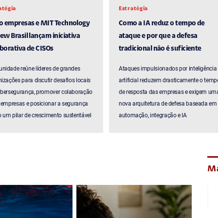
atégia
Estratégia
ro empresas e MIT Technology
Como a IA reduz o tempo de
ew Brasil lançam iniciativa
ataque e por que a defesa
borativa de CISOs
tradicional não é suficiente
nidade reúne líderes de grandes
Ataques impulsionados por inteligência
izações para discutir desafios locais
artificial reduzem drasticamente o temp
ibersegurança, promover colaboração
de resposta das empresas e exigem um
 empresas e posicionar a segurança
nova arquitetura de defesa baseada em
um pilar de crescimento sustentável
automação, integração e IA
Ma