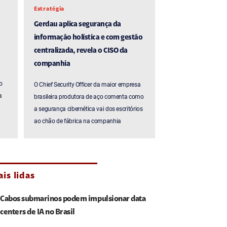
Estratégia
Gerdau aplica segurança da
informação holística e com gestão
centralizada, revela o CISO da
companhia
o
O Chief Security Officer da maior empresa
a
brasileira produtora de aço comenta como
a segurança cibernética vai dos escritórios
ao chão de fábrica na companhia
is lidas
Cabos submarinos podem impulsionar data
centers de IA no Brasil