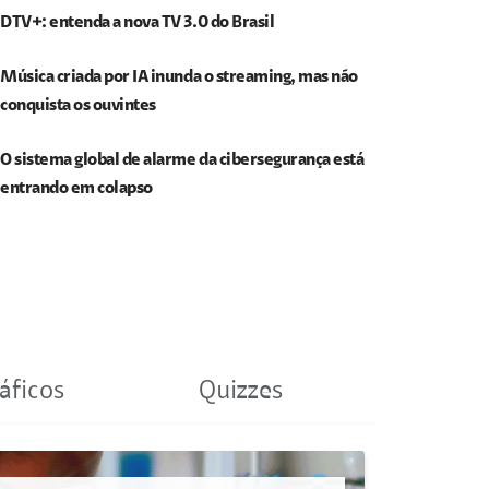
DTV+: entenda a nova TV 3.0 do Brasil
Música criada por IA inunda o streaming, mas não
conquista os ouvintes
O sistema global de alarme da cibersegurança está
entrando em colapso
áficos
Quizzes