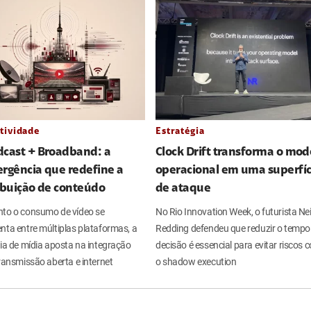
tividade
Estratégia
dcast + Broadband: a
Clock Drift transforma o mod
rgência que redefine a
operacional em uma superfíc
ibuição de conteúdo
de ataque
to o consumo de vídeo se
No Rio Innovation Week, o futurista Nei
nta entre múltiplas plataformas, a
Redding defendeu que reduzir o tempo
ria de mídia aposta na integração
decisão é essencial para evitar riscos
ransmissão aberta e internet
o shadow execution