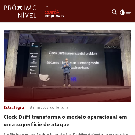
search
invert_colors
Estratégia
3
minutos de leitura
Clock Drift transforma o modelo operacional em
uma superfície de ataque
No Rio Innovation Week, o futurista Neil Redding defendeu que reduzir o