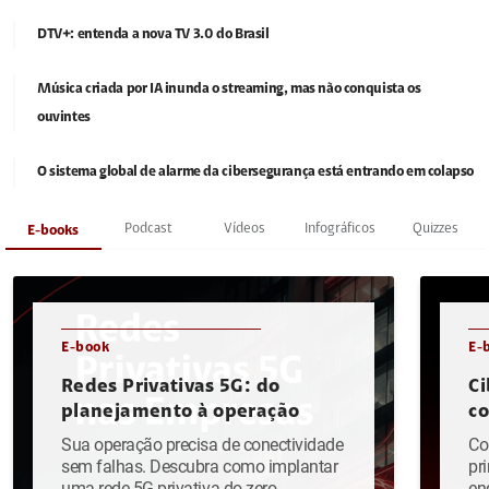
DTV+: entenda a nova TV 3.0 do Brasil
Música criada por IA inunda o streaming, mas não conquista os
ouvintes
O sistema global de alarme da cibersegurança está entrando em colapso
Podcast
Vídeos
Infográficos
Quizzes
E-books
E-book
E-
Redes Privativas 5G: do
Ci
planejamento à operação
c
Sua operação precisa de conectividade
Co
sem falhas. Descubra como implantar
pr
uma rede 5G privativa do zero.
en