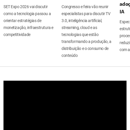
adoç
SET Expo 2026 vai discutir
Congresso e feira vão reunir
IA
como a tecnologia passou a
especialistas para discutir TV
orientar estratégias de
3.0, inteligência artificial,
Espec
monetização, infraestrutura e
streaming, cloud e as
estru
competitividade
tecnologias que estão
proces
transformando a produção, a
reduzi
distribuição e o consumo de
com a
conteúdo