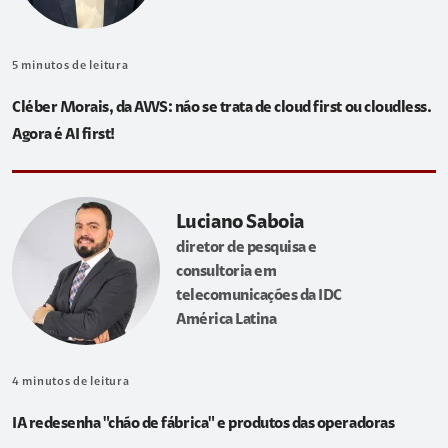
5
minutos de leitura
Cléber Morais, da AWS: não se trata de cloud first ou cloudless.
Agora é AI first!
Luciano Saboia
diretor de pesquisa e
consultoria em
telecomunicações da IDC
América Latina
4
minutos de leitura
IA redesenha "chão de fábrica" e produtos das operadoras