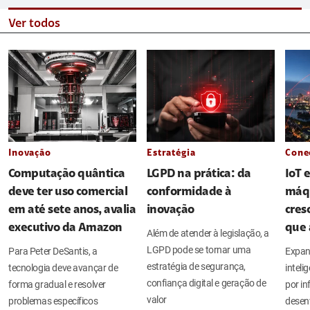
Ver todos
Inovação
Estratégia
Cone
Computação quântica
LGPD na prática: da
IoT 
deve ter uso comercial
conformidade à
máq
em até sete anos, avalia
inovação
cres
executivo da Amazon
que 
Além de atender à legislação, a
LGPD pode se tornar uma
Para Peter DeSantis, a
Expan
estratégia de segurança,
tecnologia deve avançar de
intel
confiança digital e geração de
forma gradual e resolver
por in
valor
problemas específicos
desen