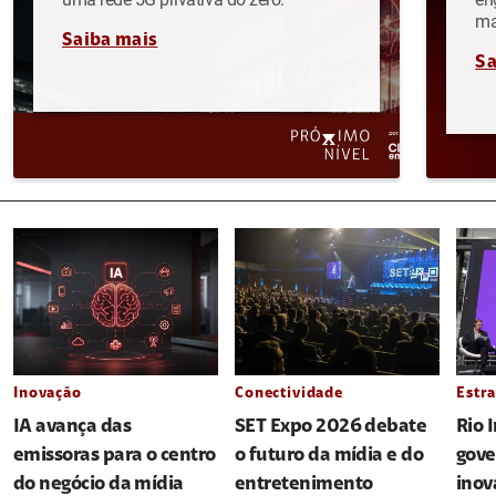
ma
Saiba mais
Sa
Inovação
Conectividade
Estra
IA avança das
SET Expo 2026 debate
Rio 
emissoras para o centro
o futuro da mídia e do
gove
do negócio da mídia
entretenimento
inov