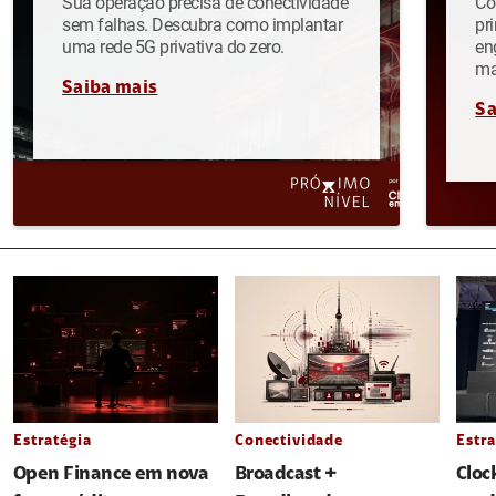
Sua operação precisa de conectividade
Co
sem falhas. Descubra como implantar
pr
uma rede 5G privativa do zero.
en
ma
Saiba mais
Sa
Estratégia
Conectividade
Estra
Open Finance em nova
Broadcast +
Cloc