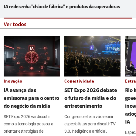
IA redesenha "chão de fábrica" e produtos das operadoras
Ver todos
Inovação
Conectividade
Estra
IA avança das
SET Expo 2026 debate
Rio 
emissoras para o centro
o futuro da mídia e do
gove
do negócio da mídia
entretenimento
inov
adoç
SET Expo 2026 vai discutir
Congresso e feira vão reunir
IA
como a tecnologia passou a
especialistas para discutir TV
orientar estratégias de
3.0, inteligência artificial,
Espec