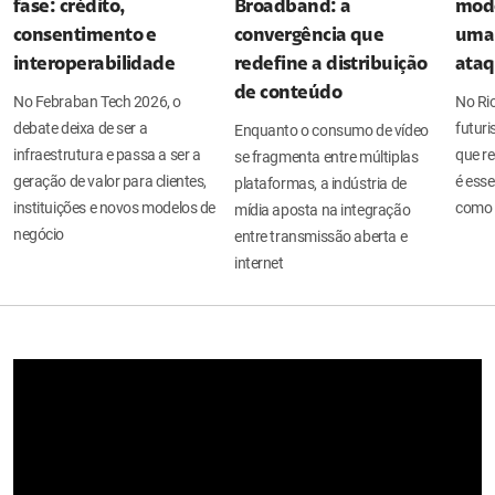
fase: crédito,
Broadband: a
mode
consentimento e
convergência que
uma 
interoperabilidade
redefine a distribuição
ata
de conteúdo
No Febraban Tech 2026, o
No Ri
debate deixa de ser a
futuri
Enquanto o consumo de vídeo
infraestrutura e passa a ser a
que re
se fragmenta entre múltiplas
geração de valor para clientes,
é esse
plataformas, a indústria de
instituições e novos modelos de
como 
mídia aposta na integração
negócio
entre transmissão aberta e
internet