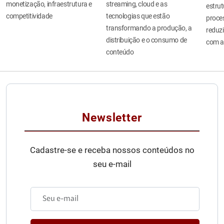
monetização, infraestrutura e
streaming, cloud e as
estru
competitividade
tecnologias que estão
proces
transformando a produção, a
reduzi
distribuição e o consumo de
com a
conteúdo
Newsletter
Cadastre-se e receba nossos conteúdos no
seu e-mail