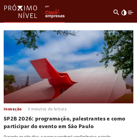
search
invert_colors
Inovação
3
minutos de leitura
SP2B 2026: programação, palestrantes e como
participar do evento em São Paulo
Durante os oito dias, o parque receberá conferências, painéis,