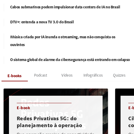
Cabos submarinos podem impulsionar data centers de IA no Brasil
DTV+: entenda a nova TV 3.0 do Brasil
Música criada por IA inunda o streaming, mas não conquista os
ouvintes
O sistema global de alarme da cibersegurança está entrando em colapso
Podcast
Vídeos
Infográficos
Quizzes
E-books
E-book
E-
Redes Privativas 5G: do
Ci
planejamento à operação
c