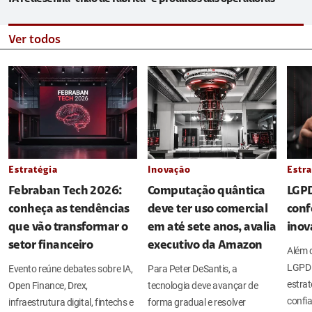
Ver todos
Estratégia
Inovação
Estra
Febraban Tech 2026:
Computação quântica
LGPD
conheça as tendências
deve ter uso comercial
conf
que vão transformar o
em até sete anos, avalia
inov
setor financeiro
executivo da Amazon
Além d
LGPD 
Evento reúne debates sobre IA,
Para Peter DeSantis, a
estrat
Open Finance, Drex,
tecnologia deve avançar de
confia
infraestrutura digital, fintechs e
forma gradual e resolver