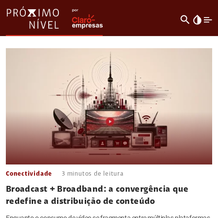
search
invert_colors
Conectividade
3
minutos de leitura
Broadcast + Broadband: a convergência que
redefine a distribuição de conteúdo
Enquanto o consumo de vídeo se fragmenta entre múltiplas plataformas,