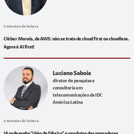
5
minutos de leitura
Cléber Morais, da AWS: não se trata de cloud first ou cloudless.
Agora é AI first!
Luciano Saboia
diretor de pesquisa e
consultoria em
telecomunicações da IDC
América Latina
4
minutos de leitura
IA redesenha "chão de fábrica" e produtos das operadoras