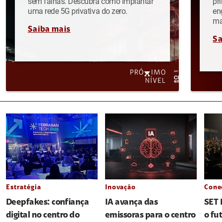
sem falhas. Descubra como implantar
pr
uma rede 5G privativa do zero.
en
ma
Saiba mais
Sa
Estratégia
Inovação
Cone
Deepfakes: confiança
IA avança das
SET 
digital no centro do
emissoras para o centro
o fu