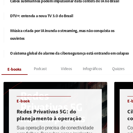
Cabos submarinos podem impulsionar data centers de IA no Brasil
DTV+: entenda a nova TV 3.0 do Brasil
Música criada por IA inunda o streaming, mas não conquista os
ouvintes
O sistema global de alarme da cibersegurança está entrando em colapso
Podcast
Vídeos
Infográficos
Quizzes
E-books
E-book
E-
Redes Privativas 5G: do
Ci
planejamento à operação
c
Sua operação precisa de conectividade
Co