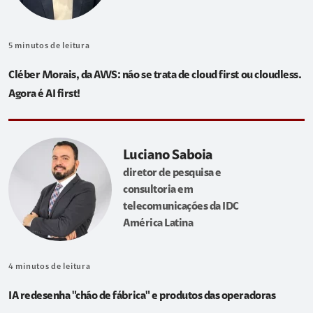
5
minutos de leitura
Cléber Morais, da AWS: não se trata de cloud first ou cloudless.
Agora é AI first!
Luciano Saboia
diretor de pesquisa e
consultoria em
telecomunicações da IDC
América Latina
4
minutos de leitura
IA redesenha "chão de fábrica" e produtos das operadoras