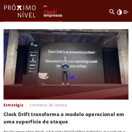
search
invert_colors
Estratégia
3
minutos de leitura
Clock Drift transforma o modelo operacional em
uma superfície de ataque
No Rio Innovation Week, o futurista Neil Redding defendeu que reduzir o