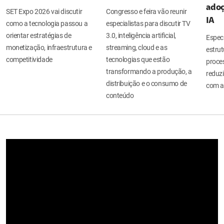
adoç
SET Expo 2026 vai discutir
Congresso e feira vão reunir
IA
como a tecnologia passou a
especialistas para discutir TV
orientar estratégias de
3.0, inteligência artificial,
Espec
monetização, infraestrutura e
streaming, cloud e as
estru
competitividade
tecnologias que estão
proces
transformando a produção, a
reduzi
distribuição e o consumo de
com a
conteúdo