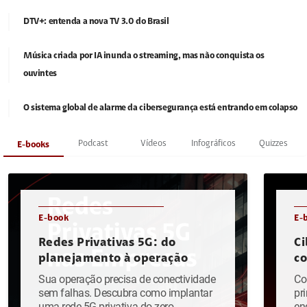
DTV+: entenda a nova TV 3.0 do Brasil
Música criada por IA inunda o streaming, mas não conquista os
ouvintes
O sistema global de alarme da cibersegurança está entrando em colapso
Podcast
Vídeos
Infográficos
Quizzes
E-books
E-book
E-
Redes Privativas 5G: do
Ci
planejamento à operação
c
Sua operação precisa de conectividade
Co
sem falhas. Descubra como implantar
pr
uma rede 5G privativa do zero.
en