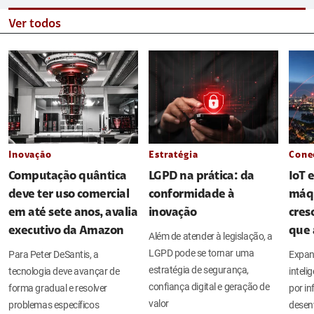
Ver todos
Inovação
Estratégia
Cone
Computação quântica
LGPD na prática: da
IoT 
deve ter uso comercial
conformidade à
máq
em até sete anos, avalia
inovação
cres
executivo da Amazon
que 
Além de atender à legislação, a
LGPD pode se tornar uma
Para Peter DeSantis, a
Expan
estratégia de segurança,
tecnologia deve avançar de
intel
confiança digital e geração de
forma gradual e resolver
por in
valor
problemas específicos
desen