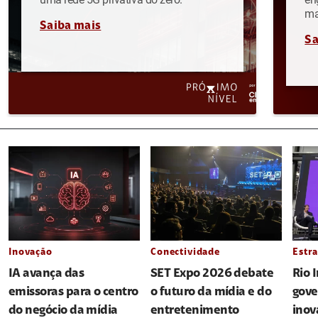
ma
Saiba mais
Sa
Inovação
Conectividade
Estra
IA avança das
SET Expo 2026 debate
Rio 
emissoras para o centro
o futuro da mídia e do
gove
do negócio da mídia
entretenimento
inov