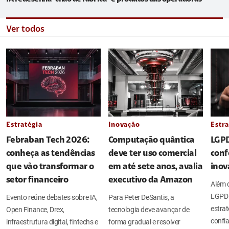
Ver todos
Estratégia
Inovação
Estra
Febraban Tech 2026:
Computação quântica
LGPD
conheça as tendências
deve ter uso comercial
conf
que vão transformar o
em até sete anos, avalia
inov
setor financeiro
executivo da Amazon
Além d
LGPD 
Evento reúne debates sobre IA,
Para Peter DeSantis, a
estrat
Open Finance, Drex,
tecnologia deve avançar de
confia
infraestrutura digital, fintechs e
forma gradual e resolver