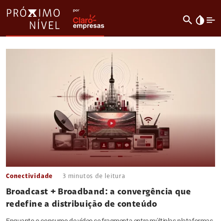
search
invert_colors
Conectividade
3
minutos de leitura
Broadcast + Broadband: a convergência que
redefine a distribuição de conteúdo
Enquanto o consumo de vídeo se fragmenta entre múltiplas plataformas,