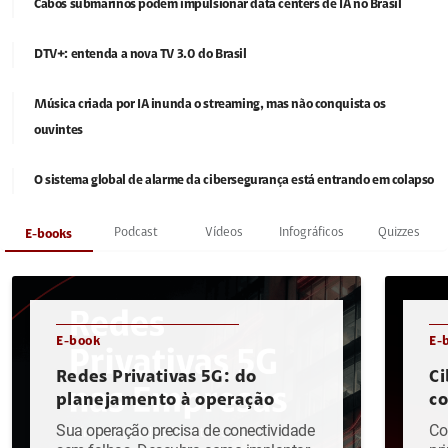
Cabos submarinos podem impulsionar data centers de IA no Brasil
DTV+: entenda a nova TV 3.0 do Brasil
Música criada por IA inunda o streaming, mas não conquista os
ouvintes
O sistema global de alarme da cibersegurança está entrando em colapso
Podcast
Vídeos
Infográficos
Quizzes
E-books
E-book
E-
Redes Privativas 5G: do
Ci
planejamento à operação
c
Sua operação precisa de conectividade
Co