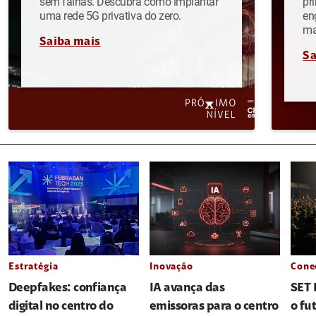
sem falhas. Descubra como implantar
pr
uma rede 5G privativa do zero.
en
ma
Saiba mais
Sa
Estratégia
Inovação
Cone
Deepfakes: confiança
IA avança das
SET 
digital no centro do
emissoras para o centro
o fu