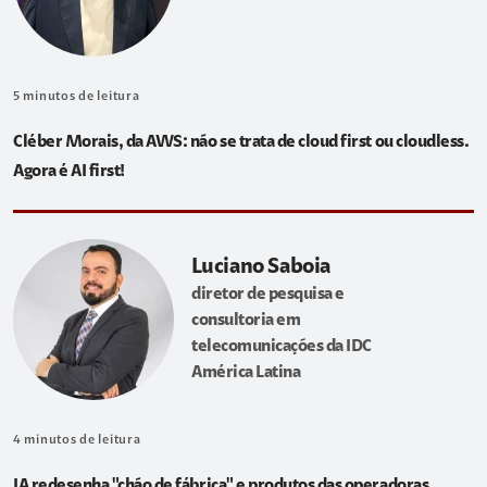
5
minutos de leitura
Cléber Morais, da AWS: não se trata de cloud first ou cloudless.
Agora é AI first!
Luciano Saboia
diretor de pesquisa e
consultoria em
telecomunicações da IDC
América Latina
4
minutos de leitura
IA redesenha "chão de fábrica" e produtos das operadoras