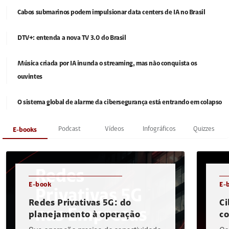
Cabos submarinos podem impulsionar data centers de IA no Brasil
DTV+: entenda a nova TV 3.0 do Brasil
Música criada por IA inunda o streaming, mas não conquista os
ouvintes
O sistema global de alarme da cibersegurança está entrando em colapso
Podcast
Vídeos
Infográficos
Quizzes
E-books
E-book
E-
Redes Privativas 5G: do
Ci
planejamento à operação
c