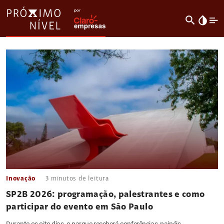
search
invert_colors
Inovação
3
minutos de leitura
SP2B 2026: programação, palestrantes e como
participar do evento em São Paulo
Durante os oito dias, o parque receberá conferências, painéis,