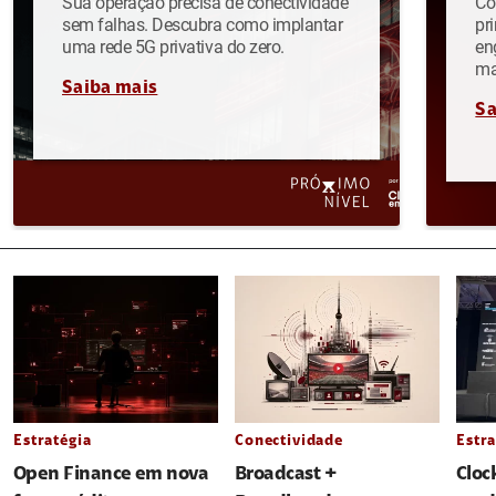
Sua operação precisa de conectividade
Co
sem falhas. Descubra como implantar
pr
uma rede 5G privativa do zero.
en
ma
Saiba mais
Sa
Estratégia
Conectividade
Estra
Open Finance em nova
Broadcast +
Cloc