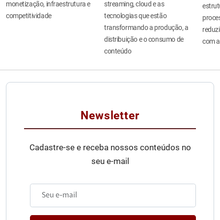
monetização, infraestrutura e
streaming, cloud e as
estru
competitividade
tecnologias que estão
proces
transformando a produção, a
reduzi
distribuição e o consumo de
com a
conteúdo
Newsletter
Cadastre-se e receba nossos conteúdos no
seu e-mail