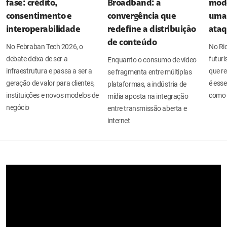
fase: crédito,
Broadband: a
mode
consentimento e
convergência que
uma 
interoperabilidade
redefine a distribuição
ata
de conteúdo
No Febraban Tech 2026, o
No Ri
debate deixa de ser a
futuri
Enquanto o consumo de vídeo
infraestrutura e passa a ser a
que re
se fragmenta entre múltiplas
geração de valor para clientes,
é esse
plataformas, a indústria de
instituições e novos modelos de
como 
mídia aposta na integração
negócio
entre transmissão aberta e
internet