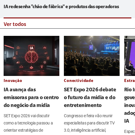
IA redesenha "chão de fábrica" e produtos das operadoras
Ver todos
Inovação
Conectividade
Estra
IA avança das
SET Expo 2026 debate
Rio 
emissoras para o centro
o futuro da mídia e do
gove
do negócio da mídia
entretenimento
inov
adoç
SET Expo 2026 vai discutir
Congresso e feira vão reunir
IA
como a tecnologia passou a
especialistas para discutir TV
orientar estratégias de
3.0, inteligência artificial,
Espec