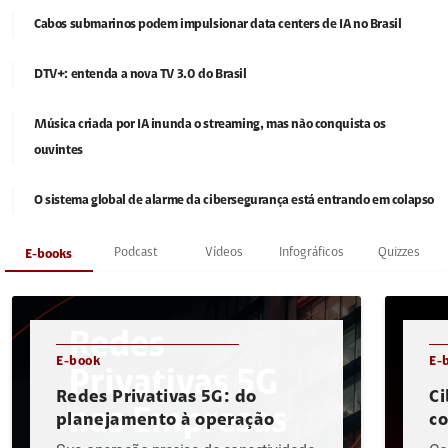
Cabos submarinos podem impulsionar data centers de IA no Brasil
DTV+: entenda a nova TV 3.0 do Brasil
Música criada por IA inunda o streaming, mas não conquista os
ouvintes
O sistema global de alarme da cibersegurança está entrando em colapso
Podcast
Vídeos
Infográficos
Quizzes
E-books
E-book
E-
Redes Privativas 5G: do
Ci
planejamento à operação
c