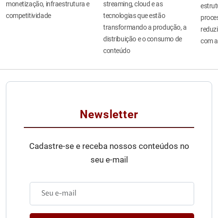
monetização, infraestrutura e
streaming, cloud e as
estru
competitividade
tecnologias que estão
proces
transformando a produção, a
reduzi
distribuição e o consumo de
com a
conteúdo
Newsletter
Cadastre-se e receba nossos conteúdos no
seu e-mail