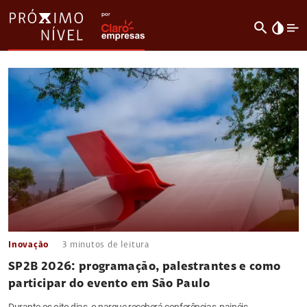
search
invert_colors
Inovação
3
minutos de leitura
SP2B 2026: programação, palestrantes e como
participar do evento em São Paulo
Durante os oito dias, o parque receberá conferências, painéis,