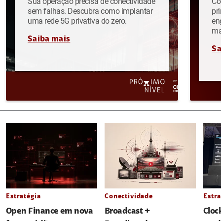
Sua operação precisa de conectividade
Co
sem falhas. Descubra como implantar
pr
uma rede 5G privativa do zero.
en
ma
Saiba mais
Sa
Estratégia
Conectividade
Estra
Open Finance em nova
Broadcast +
Cloc