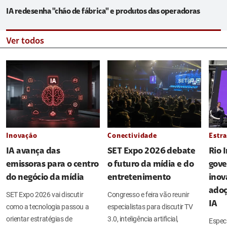
IA redesenha "chão de fábrica" e produtos das operadoras
Ver todos
Inovação
Conectividade
Estra
IA avança das
SET Expo 2026 debate
Rio 
emissoras para o centro
o futuro da mídia e do
gove
do negócio da mídia
entretenimento
inov
adoç
SET Expo 2026 vai discutir
Congresso e feira vão reunir
IA
como a tecnologia passou a
especialistas para discutir TV
orientar estratégias de
3.0, inteligência artificial,
Espec