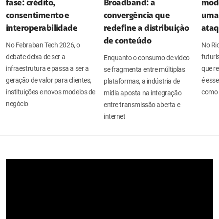
fase: crédito,
Broadband: a
mode
consentimento e
convergência que
uma 
interoperabilidade
redefine a distribuição
ata
de conteúdo
No Febraban Tech 2026, o
No Ri
debate deixa de ser a
futuri
Enquanto o consumo de vídeo
infraestrutura e passa a ser a
que re
se fragmenta entre múltiplas
geração de valor para clientes,
é esse
plataformas, a indústria de
instituições e novos modelos de
como 
mídia aposta na integração
negócio
entre transmissão aberta e
internet