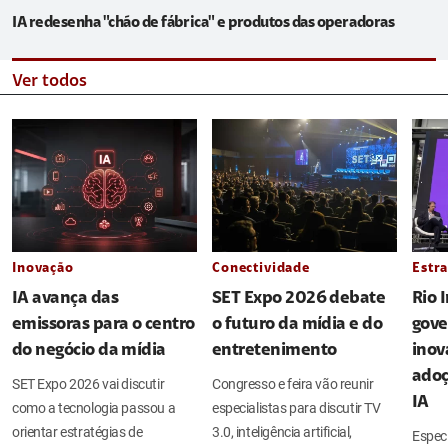
IA redesenha "chão de fábrica" e produtos das operadoras
Ver todos
Inovação
Conectividade
Estra
IA avança das
SET Expo 2026 debate
Rio 
emissoras para o centro
o futuro da mídia e do
gove
do negócio da mídia
entretenimento
inov
adoç
SET Expo 2026 vai discutir
Congresso e feira vão reunir
IA
como a tecnologia passou a
especialistas para discutir TV
orientar estratégias de
3.0, inteligência artificial,
Espec