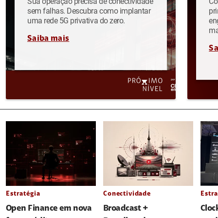
Sua operação precisa de conectividade
Co
sem falhas. Descubra como implantar
pr
uma rede 5G privativa do zero.
en
ma
Saiba mais
Sa
Estratégia
Conectividade
Estra
Open Finance em nova
Broadcast +
Cloc