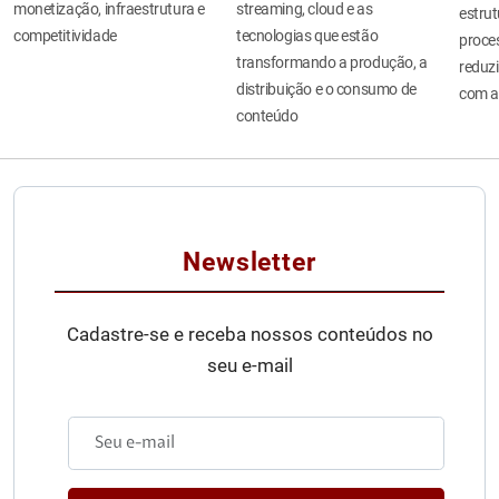
monetização, infraestrutura e
streaming, cloud e as
estru
competitividade
tecnologias que estão
proces
transformando a produção, a
reduzi
distribuição e o consumo de
com a
conteúdo
Newsletter
Cadastre-se e receba nossos conteúdos no
seu e-mail