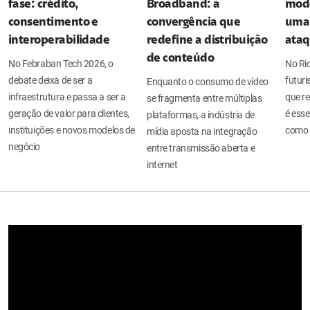
fase: crédito,
Broadband: a
mode
consentimento e
convergência que
uma 
interoperabilidade
redefine a distribuição
ata
de conteúdo
No Febraban Tech 2026, o
No Ri
debate deixa de ser a
futuri
Enquanto o consumo de vídeo
infraestrutura e passa a ser a
que re
se fragmenta entre múltiplas
geração de valor para clientes,
é esse
plataformas, a indústria de
instituições e novos modelos de
como 
mídia aposta na integração
negócio
entre transmissão aberta e
internet