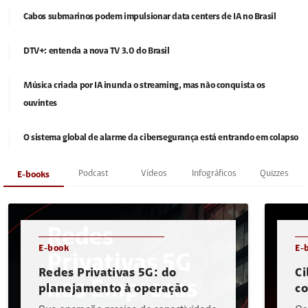
Cabos submarinos podem impulsionar data centers de IA no Brasil
DTV+: entenda a nova TV 3.0 do Brasil
Música criada por IA inunda o streaming, mas não conquista os
ouvintes
O sistema global de alarme da cibersegurança está entrando em colapso
Podcast
Vídeos
Infográficos
Quizzes
E-books
E-book
E-
Redes Privativas 5G: do
Ci
planejamento à operação
c