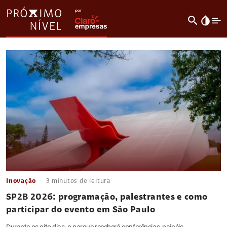
search
invert_colors
Inovação
3
minutos de leitura
SP2B 2026: programação, palestrantes e como
participar do evento em São Paulo
Durante os oito dias, o parque receberá conferências, painéis,