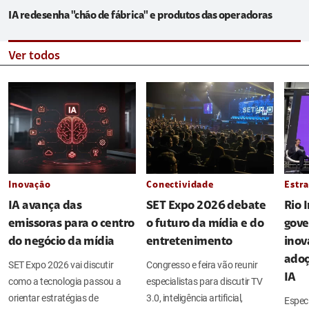
IA redesenha "chão de fábrica" e produtos das operadoras
Ver todos
Inovação
Conectividade
Estra
IA avança das
SET Expo 2026 debate
Rio 
emissoras para o centro
o futuro da mídia e do
gove
do negócio da mídia
entretenimento
inov
adoç
SET Expo 2026 vai discutir
Congresso e feira vão reunir
IA
como a tecnologia passou a
especialistas para discutir TV
orientar estratégias de
3.0, inteligência artificial,
Espec