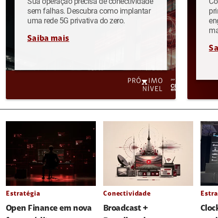
Sua operação precisa de conectividade
Co
sem falhas. Descubra como implantar
pr
uma rede 5G privativa do zero.
en
ma
Saiba mais
Sa
Estratégia
Conectividade
Estra
Open Finance em nova
Broadcast +
Cloc