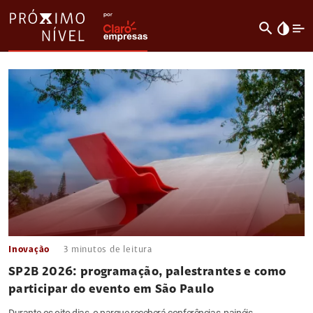
search
invert_colors
Inovação
3
minutos de leitura
SP2B 2026: programação, palestrantes e como
participar do evento em São Paulo
Durante os oito dias, o parque receberá conferências, painéis,