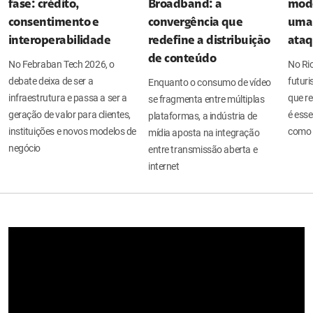
fase: crédito,
Broadband: a
mode
consentimento e
convergência que
uma 
interoperabilidade
redefine a distribuição
ata
de conteúdo
No Febraban Tech 2026, o
No Ri
debate deixa de ser a
futuri
Enquanto o consumo de vídeo
infraestrutura e passa a ser a
que re
se fragmenta entre múltiplas
geração de valor para clientes,
é esse
plataformas, a indústria de
instituições e novos modelos de
como 
mídia aposta na integração
negócio
entre transmissão aberta e
internet