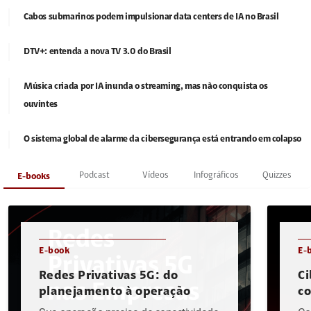
Cabos submarinos podem impulsionar data centers de IA no Brasil
DTV+: entenda a nova TV 3.0 do Brasil
Música criada por IA inunda o streaming, mas não conquista os
ouvintes
O sistema global de alarme da cibersegurança está entrando em colapso
Podcast
Vídeos
Infográficos
Quizzes
E-books
E-book
E-
Redes Privativas 5G: do
Ci
planejamento à operação
c