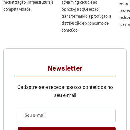
monetização, infraestrutura e
streaming, cloud e as
estru
competitividade
tecnologias que estão
proces
transformando a produção, a
reduzi
distribuição e o consumo de
com a
conteúdo
Newsletter
Cadastre-se e receba nossos conteúdos no
seu e-mail