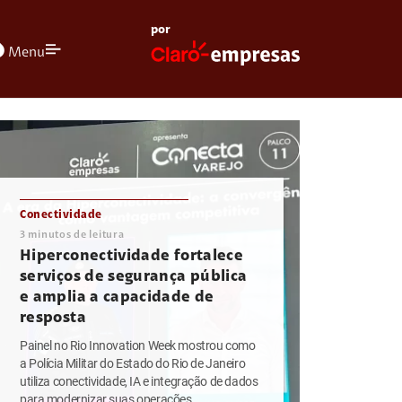
por
olors
Menu
Conectividade
3
minutos de leitura
Hiperconectividade fortalece
serviços de segurança pública
e amplia a capacidade de
resposta
Painel no Rio Innovation Week mostrou como
a Polícia Militar do Estado do Rio de Janeiro
utiliza conectividade, IA e integração de dados
para modernizar suas operações