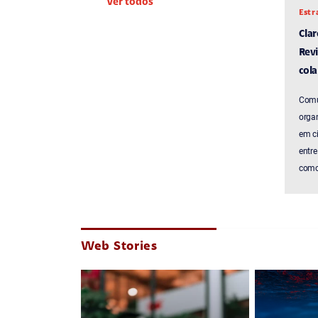
Ver todos
Estr
Cla
Revi
cola
Comu
organ
em c
entre
como 
Web Stories