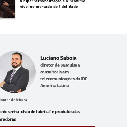
A hiperpersonalização é o próximo
nível no mercado de fidelidade
Luciano Saboia
diretor de pesquisa e
consultoria em
telecomunicações da IDC
América Latina
inutos de leitura
redesenha "chão de fábrica" e produtos das
eradoras