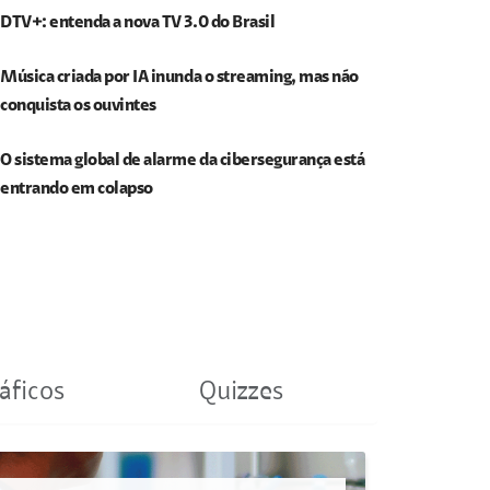
DTV+: entenda a nova TV 3.0 do Brasil
Música criada por IA inunda o streaming, mas não
conquista os ouvintes
O sistema global de alarme da cibersegurança está
entrando em colapso
áficos
Quizzes