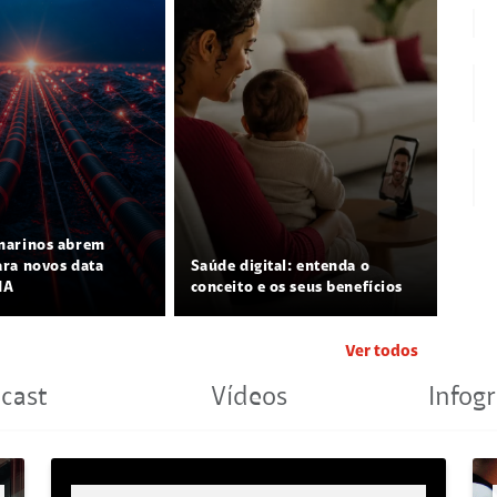
marinos abrem
ra novos data
Saúde digital: entenda o
IA
conceito e os seus benefícios
Ver todos
cast
Vídeos
Infogr