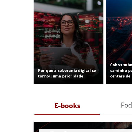
Cabos sub
Por que a soberania digital se
caminho pa
tornou uma prioridade
centers de 
Pod
E-books