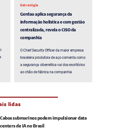
Estratégia
Gerdau aplica segurança da
informação holística e com gestão
centralizada, revela o CISO da
companhia
o
O Chief Security Officer da maior empresa
a
brasileira produtora de aço comenta como
a segurança cibernética vai dos escritórios
ao chão de fábrica na companhia
is lidas
Cabos submarinos podem impulsionar data
centers de IA no Brasil