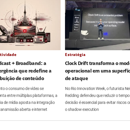
tividade
Estratégia
dcast + Broadband: a
Clock Drift transforma o mod
rgência que redefine a
operacional em uma superfíc
ibuição de conteúdo
de ataque
to o consumo de vídeo se
No Rio Innovation Week, o futurista Nei
nta entre múltiplas plataformas, a
Redding defendeu que reduzir o tempo
ria de mídia aposta na integração
decisão é essencial para evitar riscos
ransmissão aberta e internet
o shadow execution