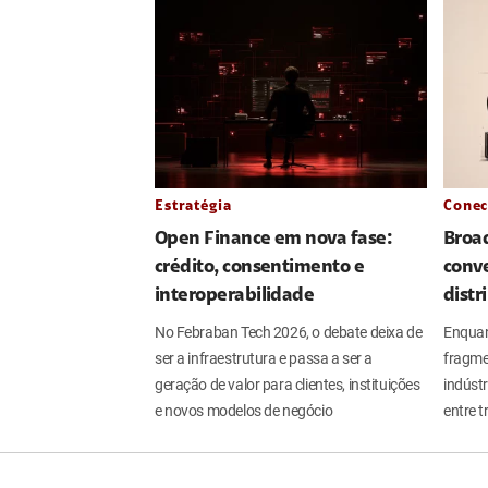
Estratégia
Conec
Open Finance em nova fase:
Broa
crédito, consentimento e
conve
interoperabilidade
distr
No Febraban Tech 2026, o debate deixa de
Enquan
ser a infraestrutura e passa a ser a
fragme
geração de valor para clientes, instituições
indúst
e novos modelos de negócio
entre t