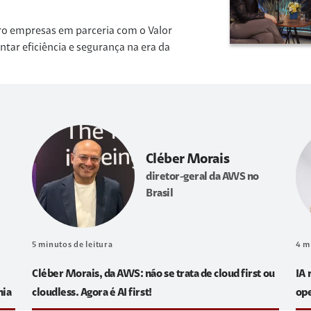
ro empresas em parceria com o Valor
r eficiência e segurança na era da
Cléber Morais
diretor-geral da AWS no
Brasil
5
minutos de leitura
4
m
Cléber Morais, da AWS: não se trata de cloud first ou
IA 
hia
cloudless. Agora é AI first!
op