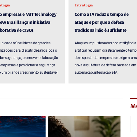
atégia
Estratégia
ro empresas e MIT Technology
Como a IA reduz o tempo de
ew Brasil lançam iniciativa
ataque e por que a defesa
borativa de CISOs
tradicional não é suficiente
nidade reúne líderes de grandes
Ataques impulsionados por inteligência
izações para discutir desafios locais
artificial reduzem drasticamente o temp
ibersegurança, promover colaboração
de resposta das empresas e exigem um
 empresas e posicionar a segurança
nova arquitetura de defesa baseada em
um pilar de crescimento sustentável
automação, integração e IA
Ma