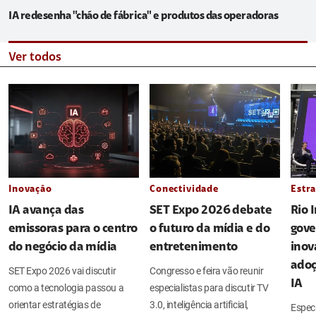
IA redesenha "chão de fábrica" e produtos das operadoras
Ver todos
Inovação
Conectividade
Estra
IA avança das
SET Expo 2026 debate
Rio 
emissoras para o centro
o futuro da mídia e do
gove
do negócio da mídia
entretenimento
inov
adoç
SET Expo 2026 vai discutir
Congresso e feira vão reunir
IA
como a tecnologia passou a
especialistas para discutir TV
orientar estratégias de
3.0, inteligência artificial,
Espec