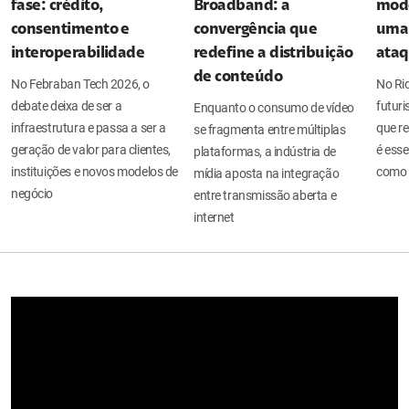
fase: crédito,
Broadband: a
mode
consentimento e
convergência que
uma 
interoperabilidade
redefine a distribuição
ata
de conteúdo
No Febraban Tech 2026, o
No Ri
debate deixa de ser a
futuri
Enquanto o consumo de vídeo
infraestrutura e passa a ser a
que re
se fragmenta entre múltiplas
geração de valor para clientes,
é esse
plataformas, a indústria de
instituições e novos modelos de
como 
mídia aposta na integração
negócio
entre transmissão aberta e
internet