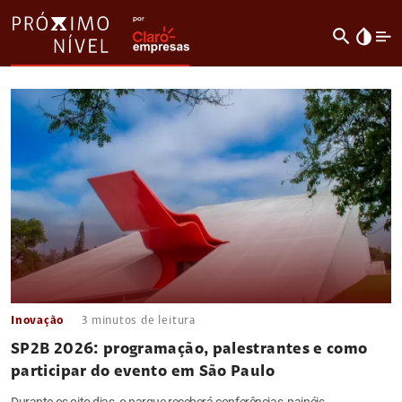
search
invert_colors
Inovação
3
minutos de leitura
SP2B 2026: programação, palestrantes e como
participar do evento em São Paulo
Durante os oito dias, o parque receberá conferências, painéis,