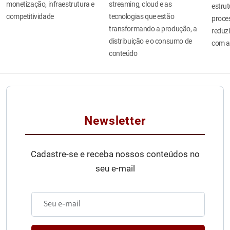
monetização, infraestrutura e
streaming, cloud e as
estru
competitividade
tecnologias que estão
proces
transformando a produção, a
reduzi
distribuição e o consumo de
com a
conteúdo
Newsletter
Cadastre-se e receba nossos conteúdos no
seu e-mail