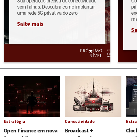
Sua operação precisa de conectividade
Co
sem falhas. Descubra como implantar
pr
uma rede 5G privativa do zero.
en
ma
Saiba mais
Sa
Estratégia
Conectividade
Estra
Open Finance em nova
Broadcast +
Cloc