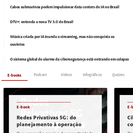
Cabos submarinos podem impulsionar data centers de IA no Brasil
DTV+: entenda a nova TV 3.0 do Brasil
Música criada por IA inunda o streaming, mas não conquista os
ouvintes
O sistema global de alarme da cibersegurança está entrando em colapso
Podcast
Vídeos
Infográficos
Quizzes
E-books
E-book
E-
Redes Privativas 5G: do
Ci
planejamento à operação
c