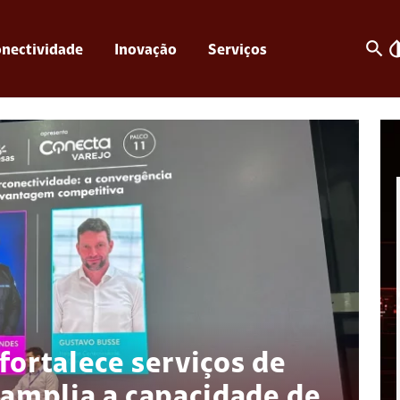
search
invert_c
nectividade
Inovação
Serviços
fortalece serviços de
 amplia a capacidade de