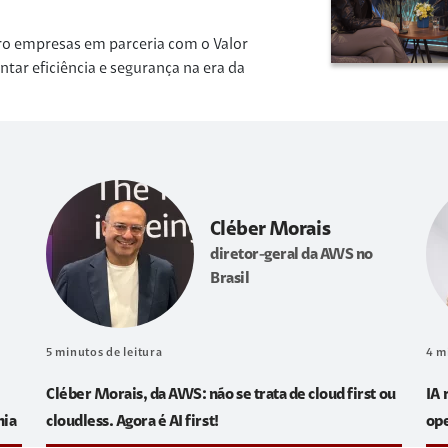
ro empresas em parceria com o Valor
r eficiência e segurança na era da
Cléber Morais
diretor-geral da AWS no
Brasil
5
minutos de leitura
4
m
Cléber Morais, da AWS: não se trata de cloud first ou
IA 
hia
cloudless. Agora é AI first!
op