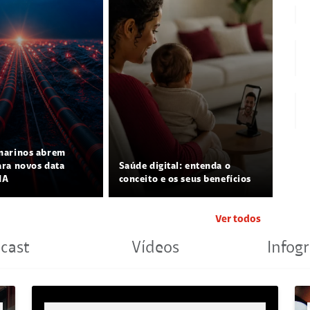
marinos abrem
ra novos data
Saúde digital: entenda o
IA
conceito e os seus benefícios
Ver todos
cast
Vídeos
Infogr