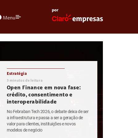
por
olors
Menu
Estratégia
3
minutos de leitura
Open Finance em nova fase:
crédito, consentimento e
interoperabilidade
No Febraban Tech 2026, o debate deixa de ser
a infraestrutura e passa a ser a geração de
valor para clientes, instituições e novos
modelos de negócio