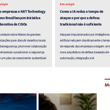
atégia
Estratégia
ro empresas e MIT Technology
Como a IA reduz o tempo de
ew Brasil lançam iniciativa
ataque e por que a defesa
borativa de CISOs
tradicional não é suficiente
nidade reúne líderes de grandes
Ataques impulsionados por inteligência
izações para discutir desafios locais
artificial reduzem drasticamente o temp
ibersegurança, promover colaboração
de resposta das empresas e exigem um
 empresas e posicionar a segurança
nova arquitetura de defesa baseada em
um pilar de crescimento sustentável
automação, integração e IA
Ma