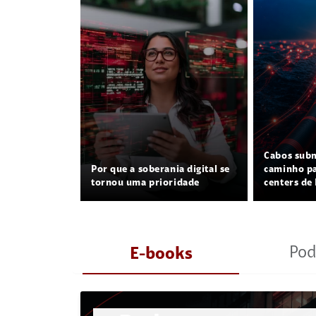
Cabos sub
Por que a soberania digital se
caminho pa
tornou uma prioridade
centers de 
Pod
E-books