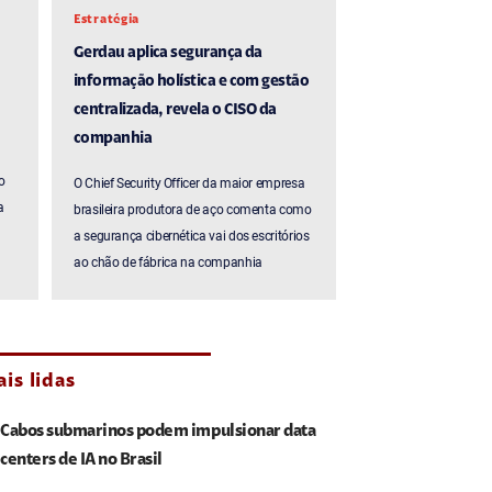
Estratégia
Gerdau aplica segurança da
informação holística e com gestão
centralizada, revela o CISO da
companhia
o
O Chief Security Officer da maior empresa
a
brasileira produtora de aço comenta como
a segurança cibernética vai dos escritórios
ao chão de fábrica na companhia
is lidas
Cabos submarinos podem impulsionar data
centers de IA no Brasil