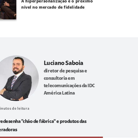
A hiperpersonalização é o próximo
nível no mercado de fidelidade
Luciano Saboia
diretor de pesquisa e
consultoria em
telecomunicações da IDC
América Latina
inutos de leitura
redesenha "chão de fábrica" e produtos das
eradoras