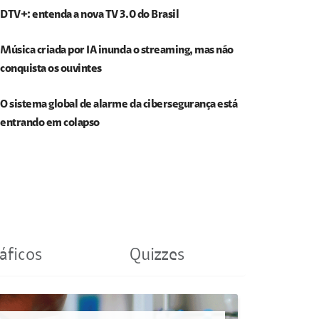
DTV+: entenda a nova TV 3.0 do Brasil
Música criada por IA inunda o streaming, mas não
conquista os ouvintes
O sistema global de alarme da cibersegurança está
entrando em colapso
áficos
Quizzes