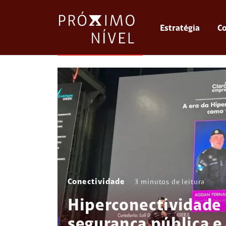
Estratégia
Co
Conectividade
3
minutos de leitura
Hiperconectividade 
segurança pública e