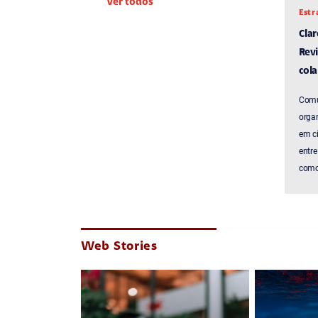
Ver todos
Estr
Cla
Revi
cola
Comu
organ
em c
entre
como 
Web Stories