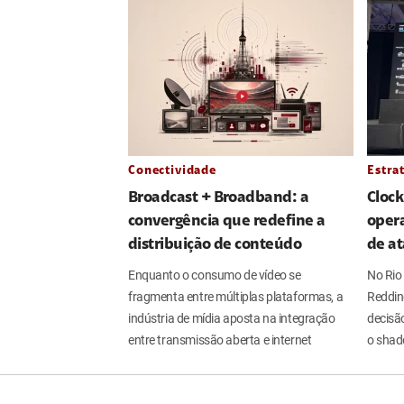
Conectividade
Estra
Broadcast + Broadband: a
Clock
convergência que redefine a
oper
distribuição de conteúdo
de a
Enquanto o consumo de vídeo se
No Rio 
fragmenta entre múltiplas plataformas, a
Reddin
indústria de mídia aposta na integração
decisão
entre transmissão aberta e internet
o shad