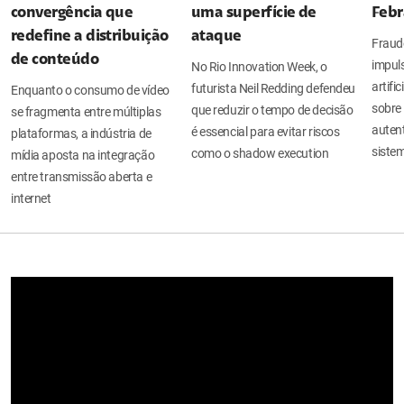
convergência que
uma superfície de
Febr
redefine a distribuição
ataque
Fraude
de conteúdo
impuls
No Rio Innovation Week, o
artifi
futurista Neil Redding defendeu
Enquanto o consumo de vídeo
sobre 
que reduzir o tempo de decisão
se fragmenta entre múltiplas
auten
é essencial para evitar riscos
plataformas, a indústria de
sistem
como o shadow execution
mídia aposta na integração
entre transmissão aberta e
internet