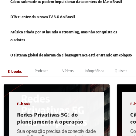
Cabos submarinos podem impulsionar data centers de IA no Brasil
DTV+: entenda a nova TV 3.0 do Brasil
Música criada por IA inunda o streaming, mas não conquista os
ouvintes
O sistema global de alarme da cibersegurança está entrando em colapso
Podcast
Vídeos
Infográficos
Quizzes
E-books
E-book
E-
Redes Privativas 5G: do
Ci
planejamento à operação
c
Sua operação precisa de conectividade
Co