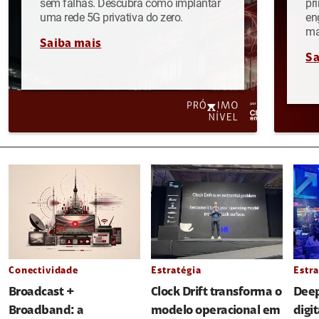
sem falhas. Descubra como implantar
pr
uma rede 5G privativa do zero.
en
ma
Saiba mais
Sa
Conectividade
Estratégia
Estra
Broadcast +
Clock Drift transforma o
Deep
Broadband: a
modelo operacional em
digi