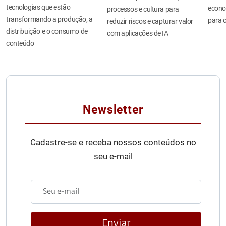
tecnologias que estão
econo
processos e cultura para
transformando a produção, a
para o
reduzir riscos e capturar valor
distribuição e o consumo de
com aplicações de IA
conteúdo
Newsletter
Cadastre-se e receba nossos conteúdos no
seu e-mail
Enviar