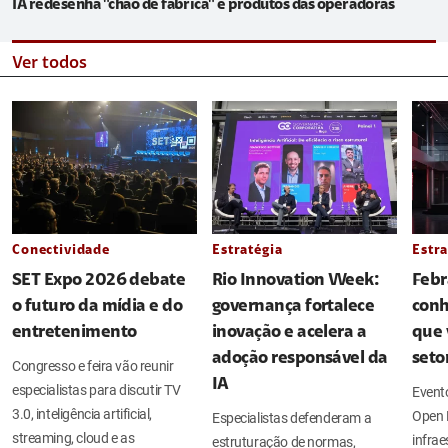
IA redesenha "chão de fábrica" e produtos das operadoras
Ver todos
Conectividade
Estratégia
Estra
SET Expo 2026 debate
Rio Innovation Week:
Febr
o futuro da mídia e do
governança fortalece
conh
entretenimento
inovação e acelera a
que 
adoção responsável da
seto
Congresso e feira vão reunir
IA
especialistas para discutir TV
Evento
3.0, inteligência artificial,
Open 
Especialistas defenderam a
streaming, cloud e as
infrae
estruturação de normas,