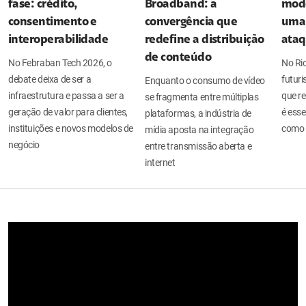
fase: crédito,
Broadband: a
mode
consentimento e
convergência que
uma 
interoperabilidade
redefine a distribuição
ata
de conteúdo
No Febraban Tech 2026, o
No Ri
debate deixa de ser a
futuri
Enquanto o consumo de vídeo
infraestrutura e passa a ser a
que re
se fragmenta entre múltiplas
geração de valor para clientes,
é esse
plataformas, a indústria de
instituições e novos modelos de
como 
mídia aposta na integração
negócio
entre transmissão aberta e
internet