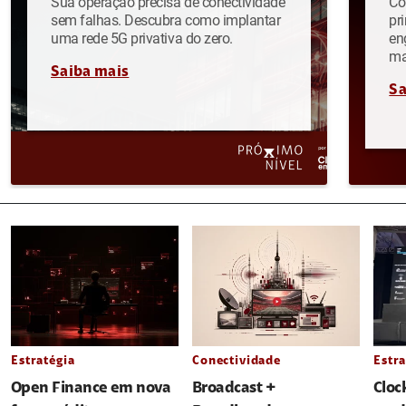
Sua operação precisa de conectividade
Co
sem falhas. Descubra como implantar
pr
uma rede 5G privativa do zero.
en
ma
Saiba mais
Sa
Estratégia
Conectividade
Estra
Open Finance em nova
Broadcast +
Cloc