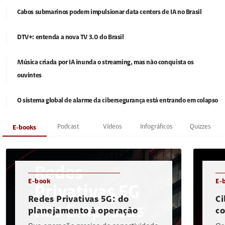
Cabos submarinos podem impulsionar data centers de IA no Brasil
DTV+: entenda a nova TV 3.0 do Brasil
Música criada por IA inunda o streaming, mas não conquista os
ouvintes
O sistema global de alarme da cibersegurança está entrando em colapso
Podcast
Vídeos
Infográficos
Quizzes
E-books
E-book
E-
Redes Privativas 5G: do
Ci
planejamento à operação
c