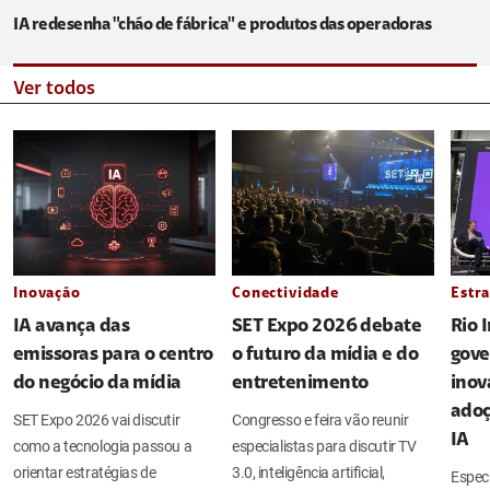
IA redesenha "chão de fábrica" e produtos das operadoras
Ver todos
Inovação
Conectividade
Estra
IA avança das
SET Expo 2026 debate
Rio 
emissoras para o centro
o futuro da mídia e do
gove
do negócio da mídia
entretenimento
inov
adoç
SET Expo 2026 vai discutir
Congresso e feira vão reunir
IA
como a tecnologia passou a
especialistas para discutir TV
orientar estratégias de
3.0, inteligência artificial,
Espec