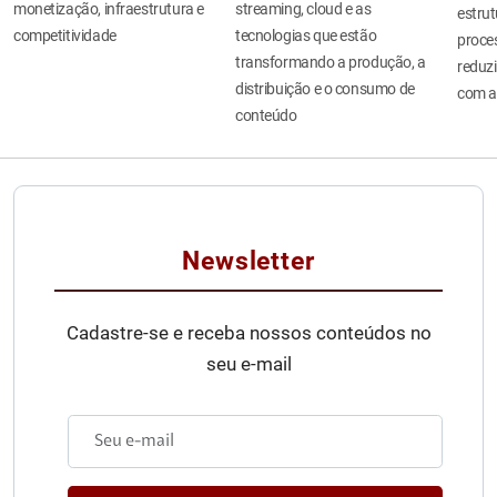
monetização, infraestrutura e
streaming, cloud e as
estru
competitividade
tecnologias que estão
proces
transformando a produção, a
reduzi
distribuição e o consumo de
com a
conteúdo
Newsletter
Cadastre-se e receba nossos conteúdos no
seu e-mail