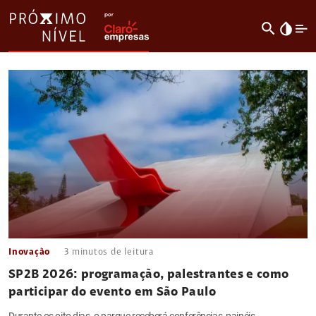
search
invert_colors
Inovação
3
minutos de leitura
SP2B 2026: programação, palestrantes e como
participar do evento em São Paulo
Durante os oito dias, o parque receberá conferências, painéis,