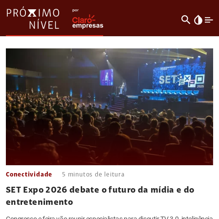
search
invert_colors
Conectividade
5
minutos de leitura
SET Expo 2026 debate o futuro da mídia e do
entretenimento
Congresso e feira vão reunir especialistas para discutir TV 3.0, inteligência