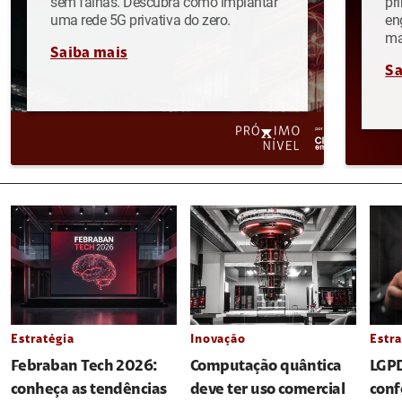
sem falhas. Descubra como implantar
pr
uma rede 5G privativa do zero.
en
ma
Saiba mais
Sa
Estratégia
Inovação
Estra
Febraban Tech 2026:
Computação quântica
LGPD
conheça as tendências
deve ter uso comercial
conf