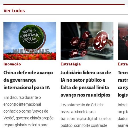
Ver todos
Inovação
Estratégia
Estra
China defende avanço
Judiciário lidera uso de
Tecn
da governança
IA no setor público e
rast
internacional para IA
falta de pessoal limita
carg
avanço nos municípios
logí
Em discurso durante o
encontro internacional
Levantamento do Cetic.br
Inicia
conhecido como "Davos de
revela assimetrias na
amplia
Verão", governo chinês propõe
transformação digital no setor
dados
regras globais e alerta para
público, com forte contraste
aument