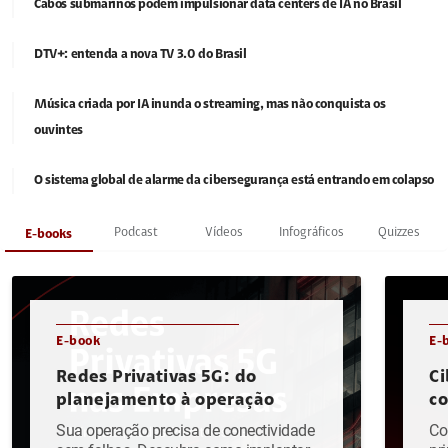
Cabos submarinos podem impulsionar data centers de IA no Brasil
DTV+: entenda a nova TV 3.0 do Brasil
Música criada por IA inunda o streaming, mas não conquista os
ouvintes
O sistema global de alarme da cibersegurança está entrando em colapso
Podcast
Vídeos
Infográficos
Quizzes
E-books
E-book
E-
Redes Privativas 5G: do
Ci
planejamento à operação
c
Sua operação precisa de conectividade
Co