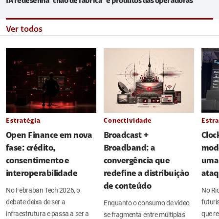
IA redesenha "chão de fábrica" e produtos das operadoras
Ver todos
Estratégia
Conectividade
Estra
Open Finance em nova
Broadcast +
Cloc
fase: crédito,
Broadband: a
mode
consentimento e
convergência que
uma 
interoperabilidade
redefine a distribuição
ata
de conteúdo
No Febraban Tech 2026, o
No Ri
debate deixa de ser a
futuri
Enquanto o consumo de vídeo
infraestrutura e passa a ser a
que re
se fragmenta entre múltiplas