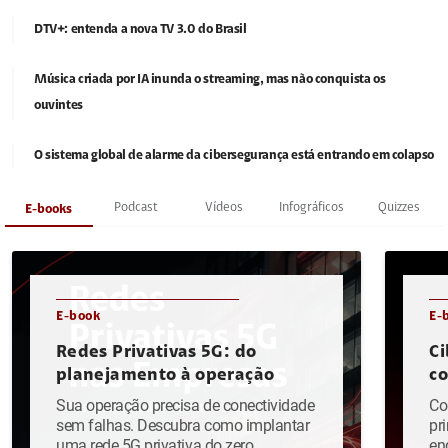
DTV+: entenda a nova TV 3.0 do Brasil
Música criada por IA inunda o streaming, mas não conquista os
ouvintes
O sistema global de alarme da cibersegurança está entrando em colapso
Podcast
Vídeos
Infográficos
Quizzes
E-books
E-book
E-
Redes Privativas 5G: do
Ci
planejamento à operação
c
Sua operação precisa de conectividade
Co
sem falhas. Descubra como implantar
pr
uma rede 5G privativa do zero.
en