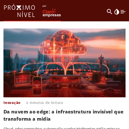
search
invert_colors
Inovação
4
minutos de leitura
Da nuvem ao edge: a infraestrutura invisível que
transforma a mídia
Cloud, edge computing, automação e redes inteligentes estão entre os