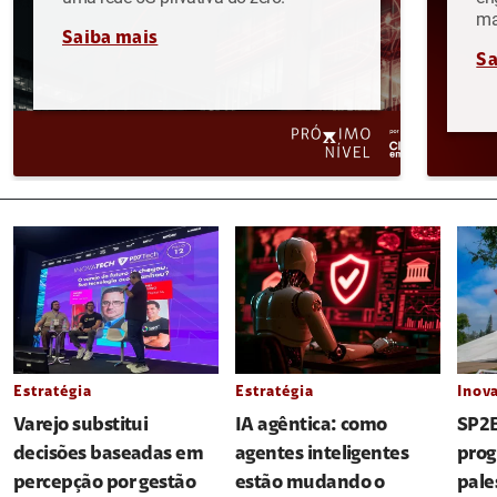
ma
Saiba mais
Sa
Estratégia
Estratégia
Inov
Varejo substitui
IA agêntica: como
SP2B
decisões baseadas em
agentes inteligentes
prog
percepção por gestão
estão mudando o
pale