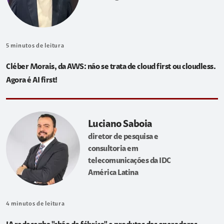
5
minutos de leitura
Cléber Morais, da AWS: não se trata de cloud first ou cloudless.
Agora é AI first!
Luciano Saboia
diretor de pesquisa e
consultoria em
telecomunicações da IDC
América Latina
4
minutos de leitura