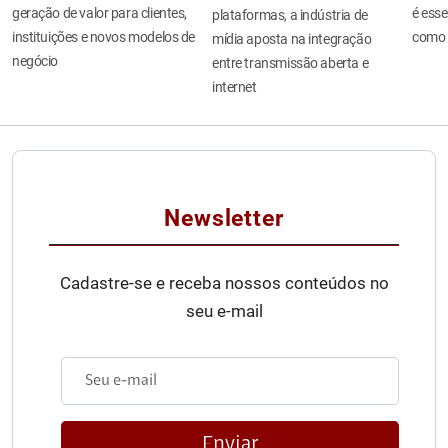
geração de valor para clientes,
é esse
plataformas, a indústria de
instituições e novos modelos de
como 
mídia aposta na integração
negócio
entre transmissão aberta e
internet
Newsletter
Cadastre-se e receba nossos conteúdos no
seu e-mail
Enviar