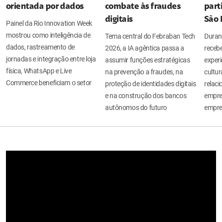
orientada por dados
combate às fraudes
part
digitais
São 
Painel da Rio Innovation Week
mostrou como inteligência de
Tema central do Febraban Tech
Durant
dados, rastreamento de
2026, a IA agêntica passa a
recebe
jornadas e integração entre loja
assumir funções estratégicas
experi
física, WhatsApp e Live
na prevenção a fraudes, na
cultur
Commerce beneficiam o setor
proteção de identidades digitais
relac
e na construção dos bancos
empres
autônomos do futuro
empre