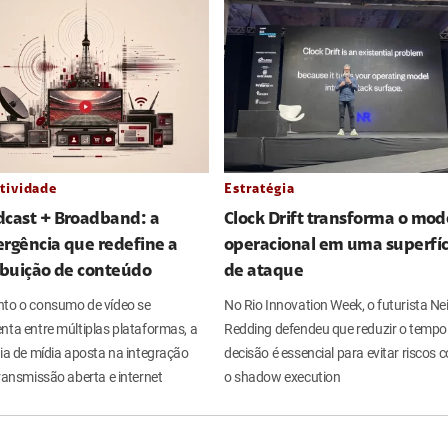
tividade
Estratégia
dcast + Broadband: a
Clock Drift transforma o mod
rgência que redefine a
operacional em uma superfíc
ibuição de conteúdo
de ataque
to o consumo de vídeo se
No Rio Innovation Week, o futurista Nei
nta entre múltiplas plataformas, a
Redding defendeu que reduzir o tempo
ria de mídia aposta na integração
decisão é essencial para evitar riscos
ransmissão aberta e internet
o shadow execution