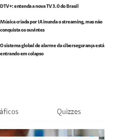
DTV+: entenda a nova TV 3.0 do Brasil
Música criada por IA inunda o streaming, mas não
conquista os ouvintes
O sistema global de alarme da cibersegurança está
entrando em colapso
áficos
Quizzes