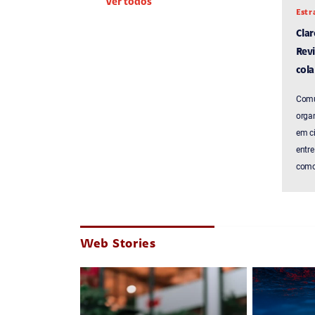
Ver todos
Estr
Cla
Revi
cola
Comu
organ
em c
entre
como 
Web Stories