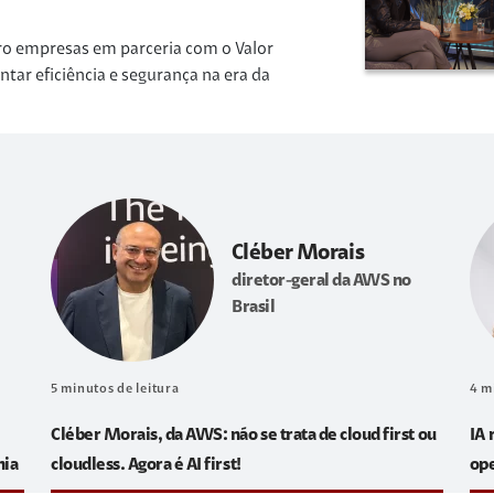
ro empresas em parceria com o Valor
r eficiência e segurança na era da
Cléber Morais
diretor-geral da AWS no
Brasil
5
minutos de leitura
4
m
Cléber Morais, da AWS: não se trata de cloud first ou
IA 
hia
cloudless. Agora é AI first!
op