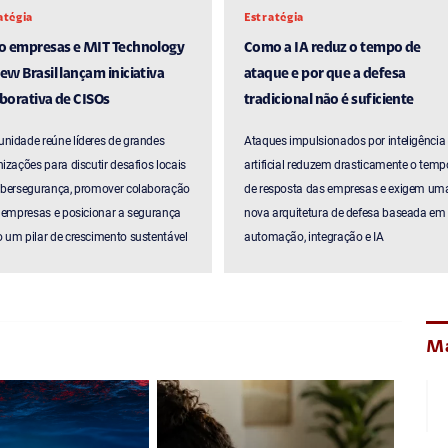
atégia
Estratégia
ro empresas e MIT Technology
Como a IA reduz o tempo de
ew Brasil lançam iniciativa
ataque e por que a defesa
borativa de CISOs
tradicional não é suficiente
nidade reúne líderes de grandes
Ataques impulsionados por inteligência
izações para discutir desafios locais
artificial reduzem drasticamente o temp
ibersegurança, promover colaboração
de resposta das empresas e exigem um
 empresas e posicionar a segurança
nova arquitetura de defesa baseada em
um pilar de crescimento sustentável
automação, integração e IA
Ma