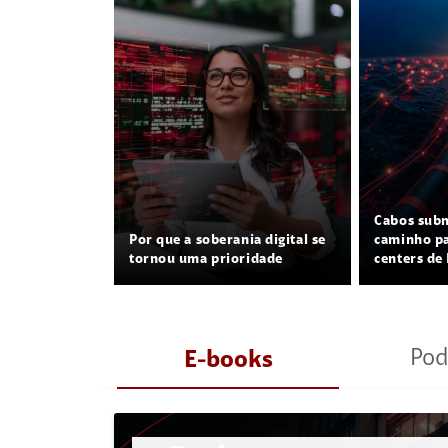
Cabos sub
Por que a soberania digital se
caminho pa
tornou uma prioridade
centers de 
Pod
E-books