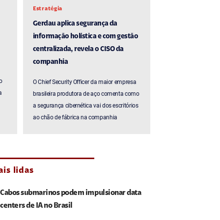
Estratégia
Gerdau aplica segurança da
informação holística e com gestão
centralizada, revela o CISO da
companhia
o
O Chief Security Officer da maior empresa
a
brasileira produtora de aço comenta como
a segurança cibernética vai dos escritórios
ao chão de fábrica na companhia
is lidas
Cabos submarinos podem impulsionar data
centers de IA no Brasil