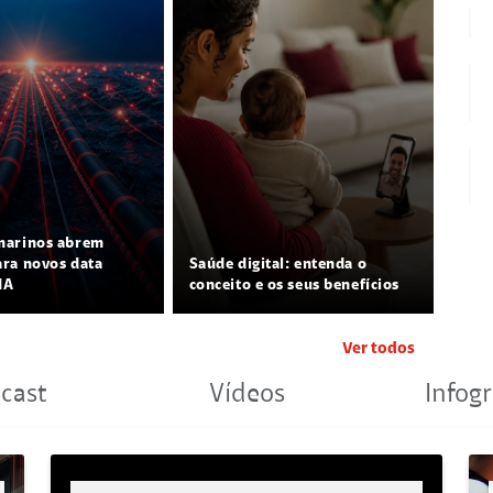
marinos abrem
ra novos data
Saúde digital: entenda o
IA
conceito e os seus benefícios
Ver todos
cast
Vídeos
Infogr