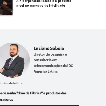
A hiperpersonalização é o próximo
nível no mercado de fidelidade
Luciano Saboia
diretor de pesquisa e
consultoria em
telecomunicações da IDC
América Latina
inutos de leitura
redesenha "chão de fábrica" e produtos das
eradoras