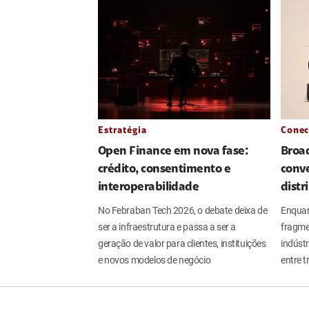
Estratégia
Conec
Open Finance em nova fase:
Broa
crédito, consentimento e
conve
interoperabilidade
distr
No Febraban Tech 2026, o debate deixa de
Enquan
ser a infraestrutura e passa a ser a
fragme
geração de valor para clientes, instituições
indúst
e novos modelos de negócio
entre t