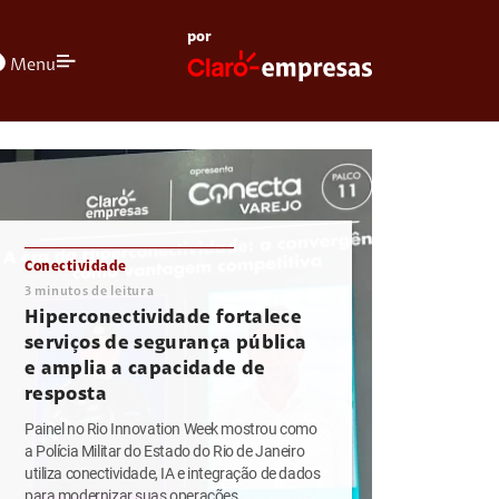
por
olors
Menu
Conectividade
3
minutos de leitura
Hiperconectividade fortalece
serviços de segurança pública
e amplia a capacidade de
resposta
Painel no Rio Innovation Week mostrou como
a Polícia Militar do Estado do Rio de Janeiro
utiliza conectividade, IA e integração de dados
para modernizar suas operações