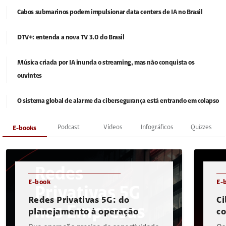
Cabos submarinos podem impulsionar data centers de IA no Brasil
DTV+: entenda a nova TV 3.0 do Brasil
Música criada por IA inunda o streaming, mas não conquista os
ouvintes
O sistema global de alarme da cibersegurança está entrando em colapso
Podcast
Vídeos
Infográficos
Quizzes
E-books
E-book
E-
Redes Privativas 5G: do
Ci
planejamento à operação
c