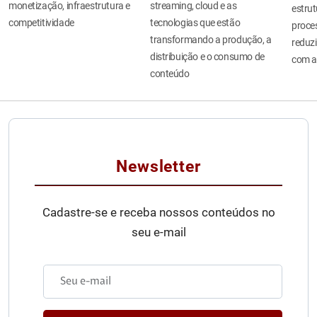
monetização, infraestrutura e
streaming, cloud e as
estru
competitividade
tecnologias que estão
proces
transformando a produção, a
reduzi
distribuição e o consumo de
com a
conteúdo
Newsletter
Cadastre-se e receba nossos conteúdos no
seu e-mail