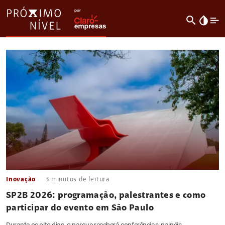
search
invert_colors
Inovação
3
minutos de leitura
SP2B 2026: programação, palestrantes e como
participar do evento em São Paulo
Durante os oito dias, o parque receberá conferências, painéis,