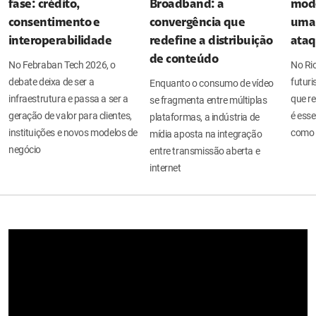
fase: crédito,
Broadband: a
mode
consentimento e
convergência que
uma 
interoperabilidade
redefine a distribuição
ata
de conteúdo
No Febraban Tech 2026, o
No Ri
debate deixa de ser a
futuri
Enquanto o consumo de vídeo
infraestrutura e passa a ser a
que re
se fragmenta entre múltiplas
geração de valor para clientes,
é esse
plataformas, a indústria de
instituições e novos modelos de
como 
mídia aposta na integração
negócio
entre transmissão aberta e
internet