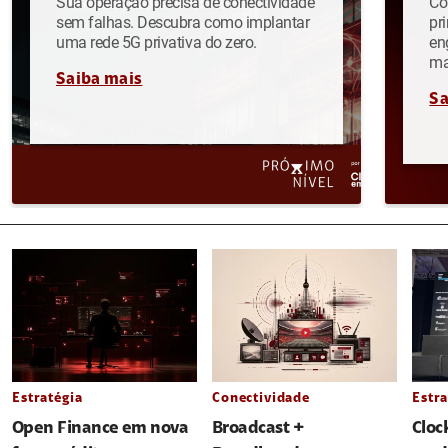
Sua operação precisa de conectividade
Co
sem falhas. Descubra como implantar
pr
uma rede 5G privativa do zero.
en
ma
Saiba mais
Sa
Estratégia
Conectividade
Estra
Open Finance em nova
Broadcast +
Cloc