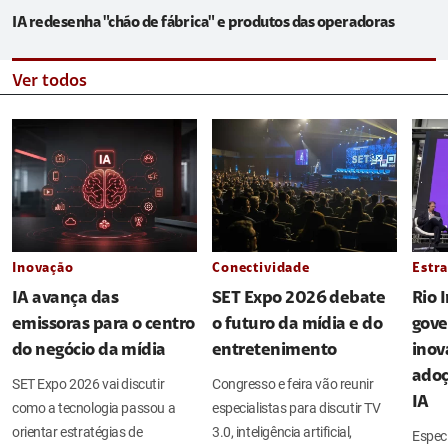
IA redesenha "chão de fábrica" e produtos das operadoras
Ver todos
Inovação
Conectividade
Estra
IA avança das
SET Expo 2026 debate
Rio 
emissoras para o centro
o futuro da mídia e do
gove
do negócio da mídia
entretenimento
inov
adoç
SET Expo 2026 vai discutir
Congresso e feira vão reunir
IA
como a tecnologia passou a
especialistas para discutir TV
orientar estratégias de
3.0, inteligência artificial,
Espec