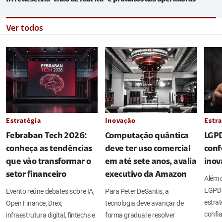
Ver todos
Estratégia
Inovação
Estra
Febraban Tech 2026:
Computação quântica
LGPD
conheça as tendências
deve ter uso comercial
conf
que vão transformar o
em até sete anos, avalia
inov
setor financeiro
executivo da Amazon
Além d
LGPD 
Evento reúne debates sobre IA,
Para Peter DeSantis, a
estrat
Open Finance, Drex,
tecnologia deve avançar de
confia
infraestrutura digital, fintechs e
forma gradual e resolver