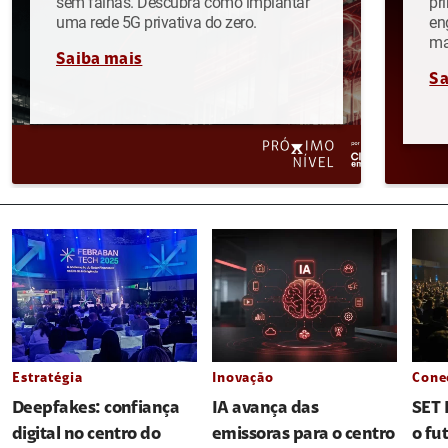
sem falhas. Descubra como implantar
pr
uma rede 5G privativa do zero.
en
ma
Saiba mais
Sa
Estratégia
Inovação
Cone
Deepfakes: confiança
IA avança das
SET 
digital no centro do
emissoras para o centro
o fu