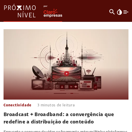
search
invert_colors
Conectividade
3
minutos de leitura
Broadcast + Broadband: a convergência que
redefine a distribuição de conteúdo
Enquanto o consumo de vídeo se fragmenta entre múltiplas plataformas,