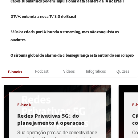
Cabos submarinos podem impulsionar data centers de IA no Brasil
DTV+: entenda a nova TV 3.0 do Brasil
Música criada por IA inunda o streaming, mas não conquista os
ouvintes
O sistema global de alarme da cibersegurança está entrando em colapso
Podcast
Vídeos
Infográficos
Quizzes
E-books
E-book
E-
Redes Privativas 5G: do
Ci
planejamento à operação
c
Sua operação precisa de conectividade
Co