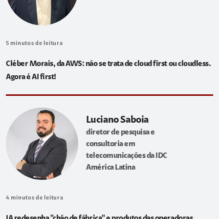
5
minutos de leitura
Cléber Morais, da AWS: não se trata de cloud first ou cloudless.
Agora é AI first!
Luciano Saboia
diretor de pesquisa e
consultoria em
telecomunicações da IDC
América Latina
4
minutos de leitura
IA redesenha "chão de fábrica" e produtos das operadoras