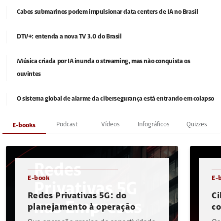
Cabos submarinos podem impulsionar data centers de IA no Brasil
DTV+: entenda a nova TV 3.0 do Brasil
Música criada por IA inunda o streaming, mas não conquista os
ouvintes
O sistema global de alarme da cibersegurança está entrando em colapso
Podcast
Vídeos
Infográficos
Quizzes
E-books
E-book
E-
Redes Privativas 5G: do
Ci
planejamento à operação
c