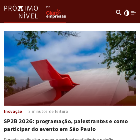
search
invert_colors
Inovação
3
minutos de leitura
SP2B 2026: programação, palestrantes e como
participar do evento em São Paulo
Durante os oito dias, o parque receberá conferências, painéis,