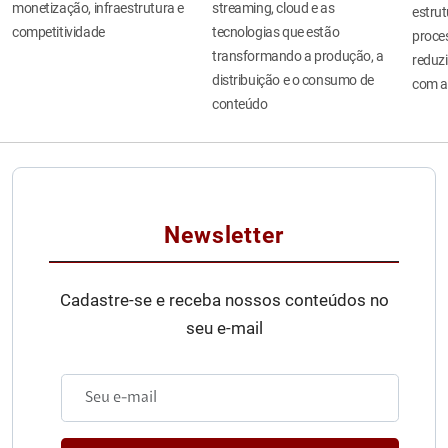
monetização, infraestrutura e
streaming, cloud e as
estru
competitividade
tecnologias que estão
proces
transformando a produção, a
reduzi
distribuição e o consumo de
com a
conteúdo
Newsletter
Cadastre-se e receba nossos conteúdos no
seu e-mail