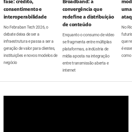
fase: crédito,
Broadband: a
mode
consentimento e
convergência que
uma 
interoperabilidade
redefine a distribuição
ata
de conteúdo
No Febraban Tech 2026, o
No Ri
debate deixa de ser a
futuri
Enquanto o consumo de vídeo
infraestrutura e passa a ser a
que re
se fragmenta entre múltiplas
geração de valor para clientes,
é esse
plataformas, a indústria de
instituições e novos modelos de
como 
mídia aposta na integração
negócio
entre transmissão aberta e
internet