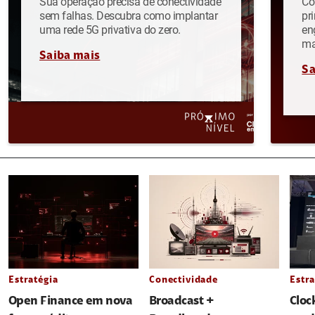
Sua operação precisa de conectividade
Co
sem falhas. Descubra como implantar
pr
uma rede 5G privativa do zero.
en
ma
Saiba mais
Sa
Estratégia
Conectividade
Estra
Open Finance em nova
Broadcast +
Cloc