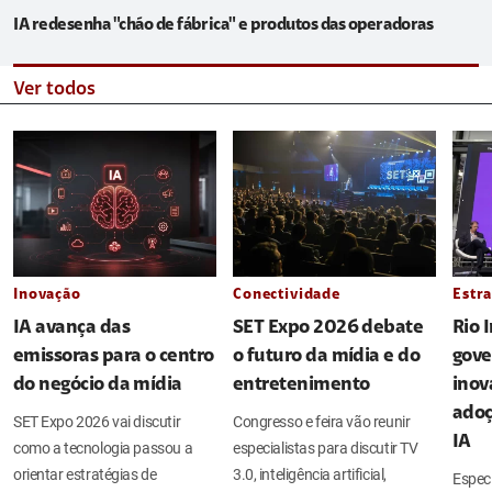
IA redesenha "chão de fábrica" e produtos das operadoras
Ver todos
Inovação
Conectividade
Estra
IA avança das
SET Expo 2026 debate
Rio 
emissoras para o centro
o futuro da mídia e do
gove
do negócio da mídia
entretenimento
inov
adoç
SET Expo 2026 vai discutir
Congresso e feira vão reunir
IA
como a tecnologia passou a
especialistas para discutir TV
orientar estratégias de
3.0, inteligência artificial,
Espec