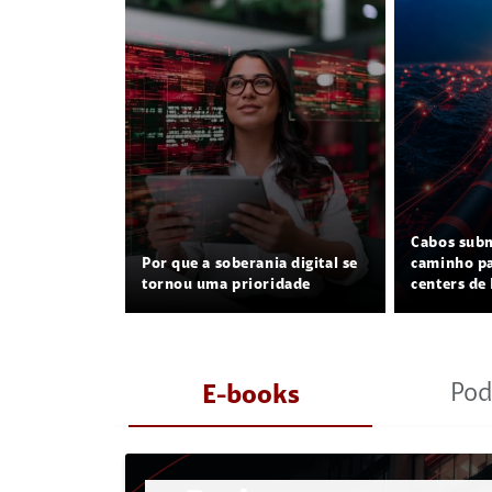
Cabos sub
Por que a soberania digital se
caminho pa
tornou uma prioridade
centers de 
Pod
E-books