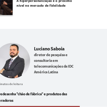
A hiperpersonalização é o próximo
nível no mercado de fidelidade
Luciano Saboia
diretor de pesquisa e
consultoria em
telecomunicações da IDC
América Latina
inutos de leitura
redesenha "chão de fábrica" e produtos das
eradoras