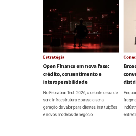
Estratégia
Conec
Open Finance em nova fase:
Broa
crédito, consentimento e
conve
interoperabilidade
distr
No Febraban Tech 2026, o debate deixa de
Enquan
ser a infraestrutura e passa a ser a
fragme
geração de valor para clientes, instituições
indúst
e novos modelos de negócio
entre t