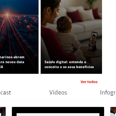
marinos abrem
ra novos data
Saúde digital: entenda o
IA
conceito e os seus benefícios
Ver todos
cast
Vídeos
Infogr