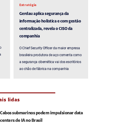
Estratégia
Gerdau aplica segurança da
informação holística e com gestão
centralizada, revela o CISO da
companhia
o
O Chief Security Officer da maior empresa
a
brasileira produtora de aço comenta como
a segurança cibernética vai dos escritórios
ao chão de fábrica na companhia
is lidas
Cabos submarinos podem impulsionar data
centers de IA no Brasil