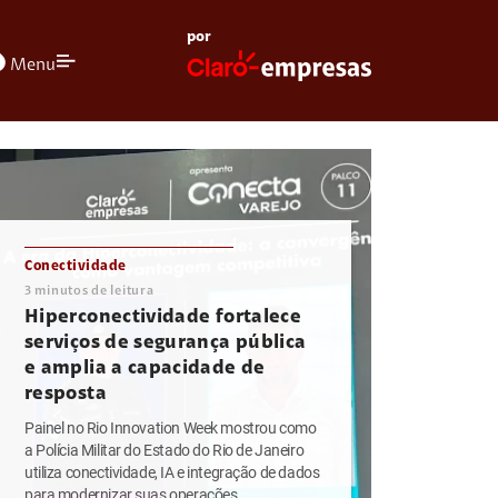
por
olors
Menu
Conectividade
3
minutos de leitura
Hiperconectividade fortalece
serviços de segurança pública
e amplia a capacidade de
resposta
Painel no Rio Innovation Week mostrou como
a Polícia Militar do Estado do Rio de Janeiro
utiliza conectividade, IA e integração de dados
para modernizar suas operações