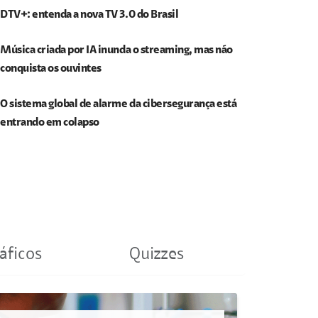
DTV+: entenda a nova TV 3.0 do Brasil
Música criada por IA inunda o streaming, mas não
conquista os ouvintes
O sistema global de alarme da cibersegurança está
entrando em colapso
áficos
Quizzes