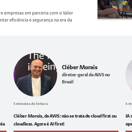
ro empresas em parceria com o Valor
r eficiência e segurança na era da
Cléber Morais
diretor-geral da AWS no
Brasil
5
minutos de leitura
4
m
Cléber Morais, da AWS: não se trata de cloud first ou
IA 
hia
cloudless. Agora é AI first!
op