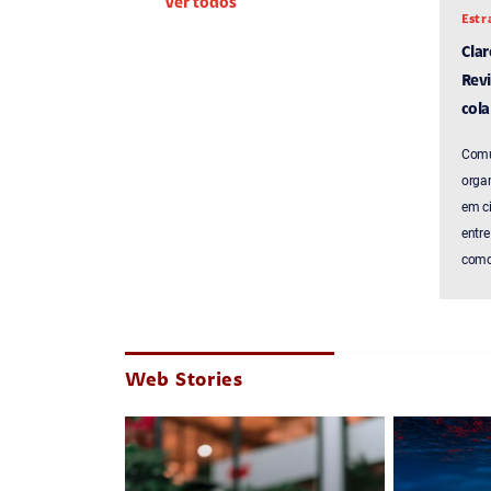
Ver todos
Estr
Cla
Revi
cola
Comu
organ
em c
entre
como 
Web Stories