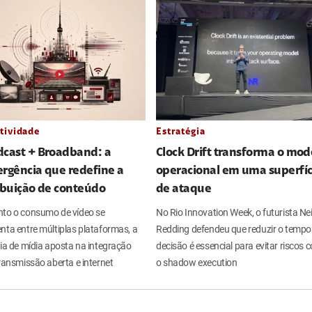
tividade
Estratégia
dcast + Broadband: a
Clock Drift transforma o mod
rgência que redefine a
operacional em uma superfíc
ibuição de conteúdo
de ataque
to o consumo de vídeo se
No Rio Innovation Week, o futurista Nei
nta entre múltiplas plataformas, a
Redding defendeu que reduzir o tempo
ria de mídia aposta na integração
decisão é essencial para evitar riscos
ransmissão aberta e internet
o shadow execution