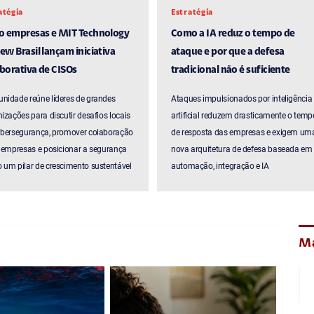
atégia
Estratégia
ro empresas e MIT Technology
Como a IA reduz o tempo de
ew Brasil lançam iniciativa
ataque e por que a defesa
borativa de CISOs
tradicional não é suficiente
nidade reúne líderes de grandes
Ataques impulsionados por inteligência
izações para discutir desafios locais
artificial reduzem drasticamente o temp
ibersegurança, promover colaboração
de resposta das empresas e exigem um
 empresas e posicionar a segurança
nova arquitetura de defesa baseada em
um pilar de crescimento sustentável
automação, integração e IA
Ma