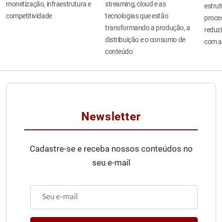
monetização, infraestrutura e
streaming, cloud e as
estru
competitividade
tecnologias que estão
proces
transformando a produção, a
reduzi
distribuição e o consumo de
com a
conteúdo
Newsletter
Cadastre-se e receba nossos conteúdos no
seu e-mail