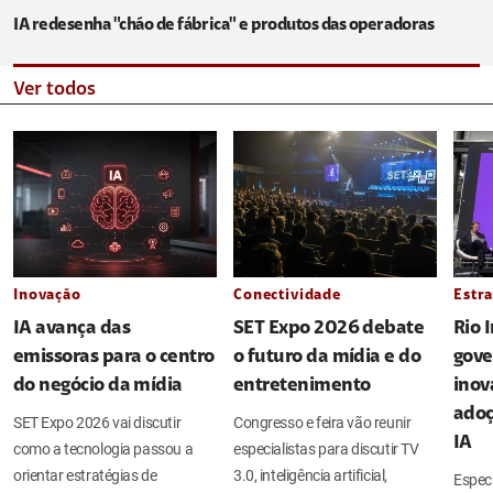
IA redesenha "chão de fábrica" e produtos das operadoras
Ver todos
Inovação
Conectividade
Estra
IA avança das
SET Expo 2026 debate
Rio 
emissoras para o centro
o futuro da mídia e do
gove
do negócio da mídia
entretenimento
inov
adoç
SET Expo 2026 vai discutir
Congresso e feira vão reunir
IA
como a tecnologia passou a
especialistas para discutir TV
orientar estratégias de
3.0, inteligência artificial,
Espec