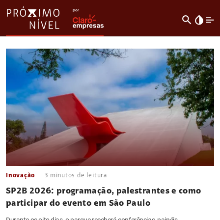
search
invert_colors
Inovação
3
minutos de leitura
SP2B 2026: programação, palestrantes e como
participar do evento em São Paulo
Durante os oito dias, o parque receberá conferências, painéis,