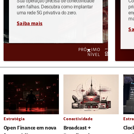
Sua operação precisa de conectividade
Co
sem falhas. Descubra como implantar
pr
uma rede 5G privativa do zero.
en
ma
Saiba mais
Sa
Estratégia
Conectividade
Estra
Open Finance em nova
Broadcast +
Cloc