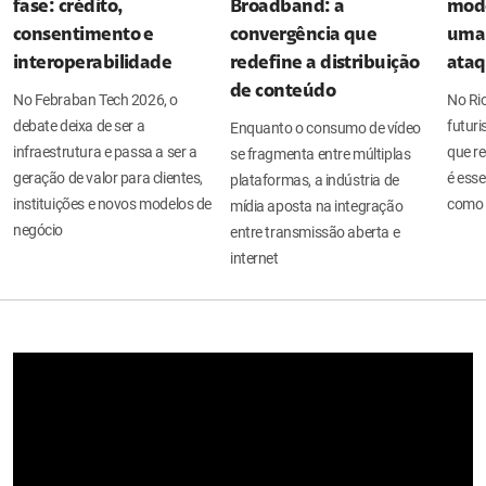
fase: crédito,
Broadband: a
mode
consentimento e
convergência que
uma 
interoperabilidade
redefine a distribuição
ata
de conteúdo
No Febraban Tech 2026, o
No Ri
debate deixa de ser a
futuri
Enquanto o consumo de vídeo
infraestrutura e passa a ser a
que re
se fragmenta entre múltiplas
geração de valor para clientes,
é esse
plataformas, a indústria de
instituições e novos modelos de
como 
mídia aposta na integração
negócio
entre transmissão aberta e
internet