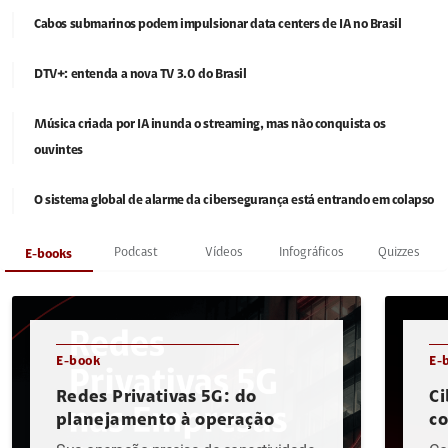
Cabos submarinos podem impulsionar data centers de IA no Brasil
DTV+: entenda a nova TV 3.0 do Brasil
Música criada por IA inunda o streaming, mas não conquista os
ouvintes
O sistema global de alarme da cibersegurança está entrando em colapso
Podcast
Vídeos
Infográficos
Quizzes
E-books
E-book
E-
Redes Privativas 5G: do
Ci
planejamento à operação
c