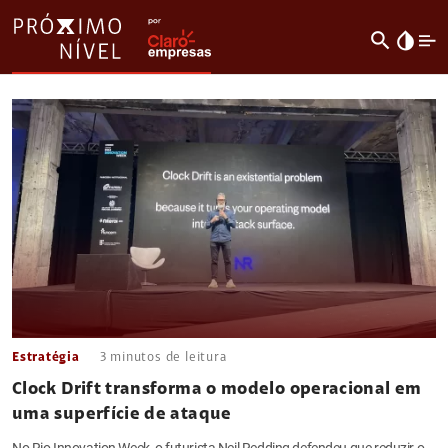
search
invert_colors
Estratégia
3
minutos de leitura
Clock Drift transforma o modelo operacional em
uma superfície de ataque
No Rio Innovation Week, o futurista Neil Redding defendeu que reduzir o