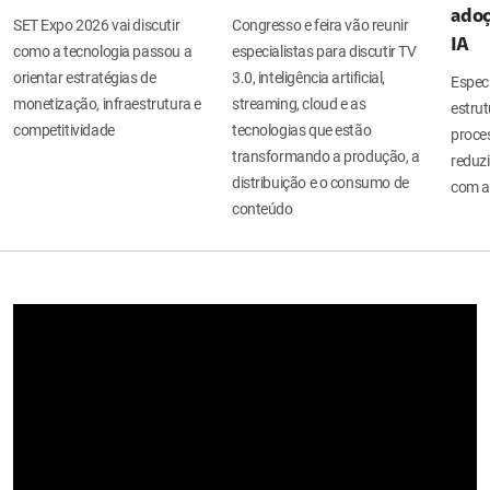
adoç
SET Expo 2026 vai discutir
Congresso e feira vão reunir
IA
como a tecnologia passou a
especialistas para discutir TV
orientar estratégias de
3.0, inteligência artificial,
Espec
monetização, infraestrutura e
streaming, cloud e as
estru
competitividade
tecnologias que estão
proces
transformando a produção, a
reduzi
distribuição e o consumo de
com a
conteúdo