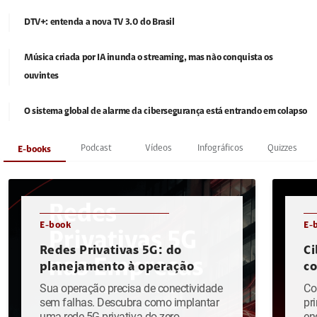
DTV+: entenda a nova TV 3.0 do Brasil
Música criada por IA inunda o streaming, mas não conquista os
ouvintes
O sistema global de alarme da cibersegurança está entrando em colapso
Podcast
Vídeos
Infográficos
Quizzes
E-books
E-book
E-
Redes Privativas 5G: do
Ci
planejamento à operação
c
Sua operação precisa de conectividade
Co
sem falhas. Descubra como implantar
pr
uma rede 5G privativa do zero.
en