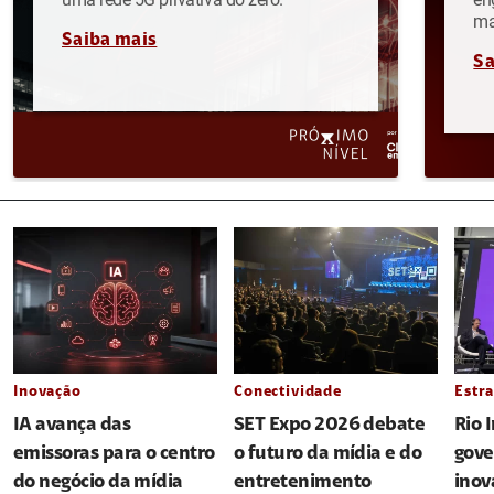
ma
Saiba mais
Sa
Inovação
Conectividade
Estra
IA avança das
SET Expo 2026 debate
Rio 
emissoras para o centro
o futuro da mídia e do
gove
do negócio da mídia
entretenimento
inov