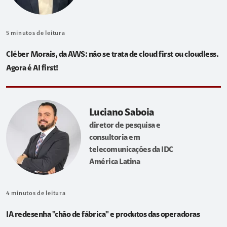
5
minutos de leitura
Cléber Morais, da AWS: não se trata de cloud first ou cloudless.
Agora é AI first!
Luciano Saboia
diretor de pesquisa e
consultoria em
telecomunicações da IDC
América Latina
4
minutos de leitura
IA redesenha "chão de fábrica" e produtos das operadoras