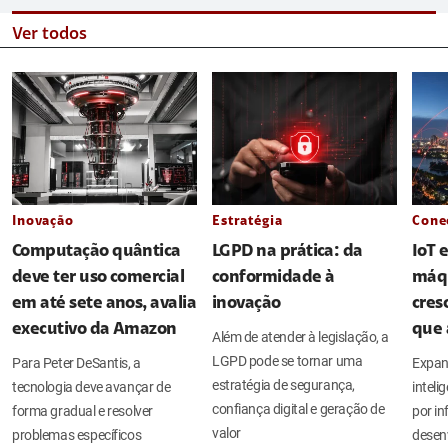
Ver todos
Inovação
Estratégia
Cone
Computação quântica
LGPD na prática: da
IoT 
deve ter uso comercial
conformidade à
máq
em até sete anos, avalia
inovação
cres
executivo da Amazon
que 
Além de atender à legislação, a
LGPD pode se tornar uma
Para Peter DeSantis, a
Expan
estratégia de segurança,
tecnologia deve avançar de
intel
confiança digital e geração de
forma gradual e resolver
por in
valor
problemas específicos
desen