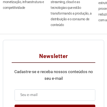
monetização, infraestrutura e
streaming, cloud e as
estru
competitividade
tecnologias que estão
proces
transformando a produção, a
reduzi
distribuição e o consumo de
com a
conteúdo
Newsletter
Cadastre-se e receba nossos conteúdos no
seu e-mail