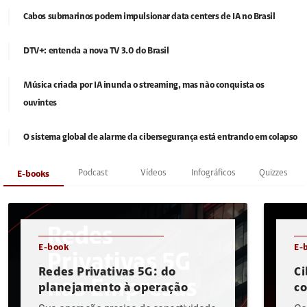
Cabos submarinos podem impulsionar data centers de IA no Brasil
DTV+: entenda a nova TV 3.0 do Brasil
Música criada por IA inunda o streaming, mas não conquista os
ouvintes
O sistema global de alarme da cibersegurança está entrando em colapso
Podcast
Vídeos
Infográficos
Quizzes
E-books
E-book
E-
Redes Privativas 5G: do
Ci
planejamento à operação
c