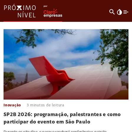
search
invert_colors
Inovação
3
minutos de leitura
SP2B 2026: programação, palestrantes e como
participar do evento em São Paulo
Durante os oito dias, o parque receberá conferências, painéis,