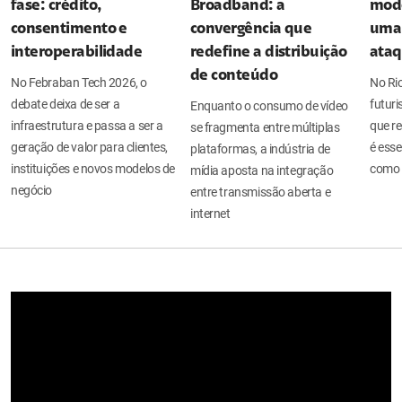
fase: crédito,
Broadband: a
mode
consentimento e
convergência que
uma 
interoperabilidade
redefine a distribuição
ata
de conteúdo
No Febraban Tech 2026, o
No Ri
debate deixa de ser a
futuri
Enquanto o consumo de vídeo
infraestrutura e passa a ser a
que re
se fragmenta entre múltiplas
geração de valor para clientes,
é esse
plataformas, a indústria de
instituições e novos modelos de
como 
mídia aposta na integração
negócio
entre transmissão aberta e
internet