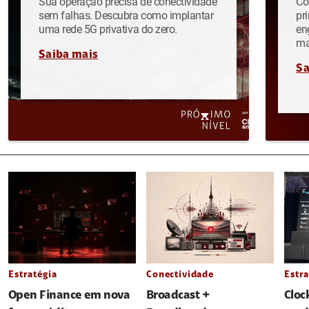
Sua operação precisa de conectividade
Co
sem falhas. Descubra como implantar
pr
uma rede 5G privativa do zero.
en
ma
Saiba mais
Sa
Estratégia
Conectividade
Estra
Open Finance em nova
Broadcast +
Cloc