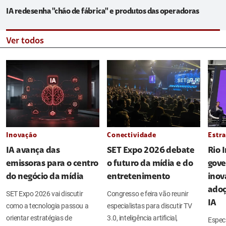
IA redesenha "chão de fábrica" e produtos das operadoras
Ver todos
Inovação
Conectividade
Estra
IA avança das
SET Expo 2026 debate
Rio 
emissoras para o centro
o futuro da mídia e do
gove
do negócio da mídia
entretenimento
inov
adoç
SET Expo 2026 vai discutir
Congresso e feira vão reunir
IA
como a tecnologia passou a
especialistas para discutir TV
orientar estratégias de
3.0, inteligência artificial,
Espec