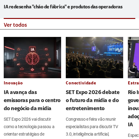
IA redesenha "chão de fábrica" e produtos das operadoras
Ver todos
Inovação
Conectividade
Estra
IA avança das
SET Expo 2026 debate
Rio 
emissoras para o centro
o futuro da mídia e do
gove
do negócio da mídia
entretenimento
inov
adoç
SET Expo 2026 vai discutir
Congresso e feira vão reunir
IA
como a tecnologia passou a
especialistas para discutir TV
orientar estratégias de
3.0, inteligência artificial,
Espec