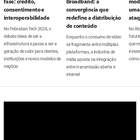
fase: crédito,
Broadband: a
mode
consentimento e
convergência que
uma 
interoperabilidade
redefine a distribuição
ata
de conteúdo
No Febraban Tech 2026, o
No Ri
debate deixa de ser a
futuri
Enquanto o consumo de vídeo
infraestrutura e passa a ser a
que re
se fragmenta entre múltiplas
geração de valor para clientes,
é esse
plataformas, a indústria de
instituições e novos modelos de
como 
mídia aposta na integração
negócio
entre transmissão aberta e
internet