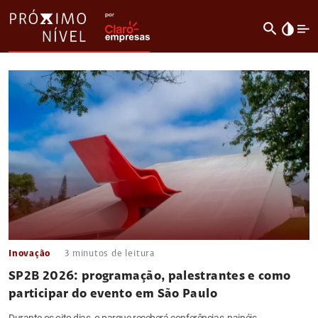
search
invert_colors
Inovação
3
minutos de leitura
SP2B 2026: programação, palestrantes e como
participar do evento em São Paulo
Durante os oito dias, o parque receberá conferências, painéis,