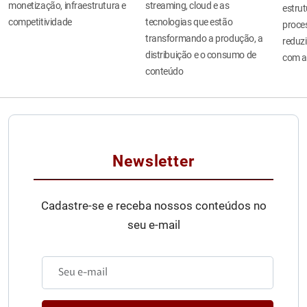
monetização, infraestrutura e
streaming, cloud e as
estru
competitividade
tecnologias que estão
proces
transformando a produção, a
reduzi
distribuição e o consumo de
com a
conteúdo
Newsletter
Cadastre-se e receba nossos conteúdos no
seu e-mail