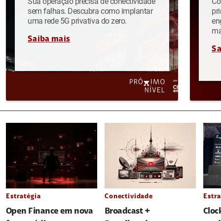
Sua operação precisa de conectividade
Co
sem falhas. Descubra como implantar
pr
uma rede 5G privativa do zero.
en
ma
Saiba mais
Sa
Estratégia
Conectividade
Estra
Open Finance em nova
Broadcast +
Cloc