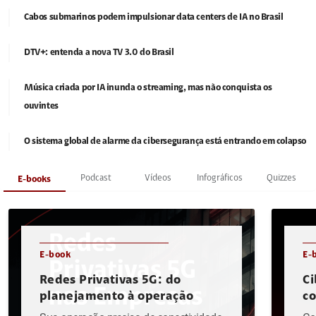
Cabos submarinos podem impulsionar data centers de IA no Brasil
DTV+: entenda a nova TV 3.0 do Brasil
Música criada por IA inunda o streaming, mas não conquista os
ouvintes
O sistema global de alarme da cibersegurança está entrando em colapso
Podcast
Vídeos
Infográficos
Quizzes
E-books
E-book
E-
Redes Privativas 5G: do
Ci
planejamento à operação
c