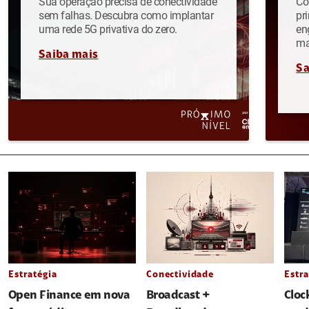
Sua operação precisa de conectividade
Co
sem falhas. Descubra como implantar
pr
uma rede 5G privativa do zero.
en
ma
Saiba mais
Sa
Estratégia
Conectividade
Estra
Open Finance em nova
Broadcast +
Cloc