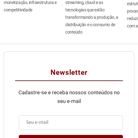
monetização, infraestrutura e
streaming, cloud e as
estru
competitividade
tecnologias que estão
proces
transformando a produção, a
reduzi
distribuição e o consumo de
com a
conteúdo
Newsletter
Cadastre-se e receba nossos conteúdos no
seu e-mail