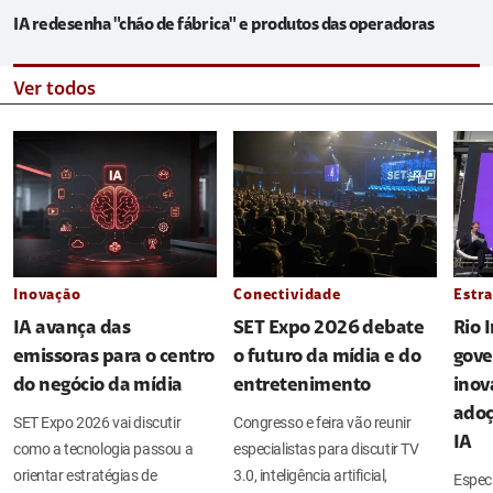
IA redesenha "chão de fábrica" e produtos das operadoras
Ver todos
Inovação
Conectividade
Estra
IA avança das
SET Expo 2026 debate
Rio 
emissoras para o centro
o futuro da mídia e do
gove
do negócio da mídia
entretenimento
inov
adoç
SET Expo 2026 vai discutir
Congresso e feira vão reunir
IA
como a tecnologia passou a
especialistas para discutir TV
orientar estratégias de
3.0, inteligência artificial,
Espec