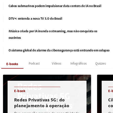
Cabos submarinos podem impulsionar data centers de IA no Brasil
DTV+: entenda a nova TV 3.0 do Brasil
Música criada por IA inunda o streaming, mas não conquista os
ouvintes
O sistema global de alarme da cibersegurança está entrando em colapso
Podcast
Vídeos
Infográficos
Quizzes
E-books
E-book
E-
Redes Privativas 5G: do
Ci
planejamento à operação
c