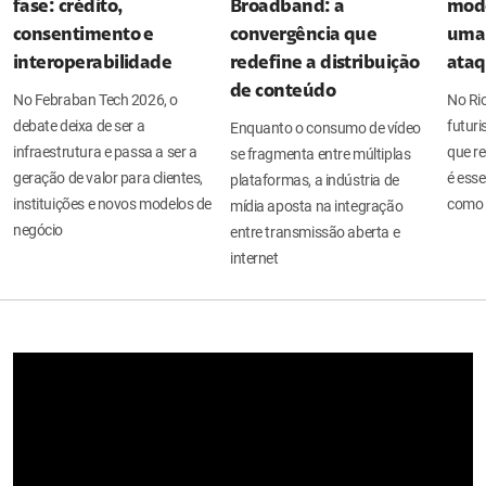
fase: crédito,
Broadband: a
mode
consentimento e
convergência que
uma 
interoperabilidade
redefine a distribuição
ata
de conteúdo
No Febraban Tech 2026, o
No Ri
debate deixa de ser a
futuri
Enquanto o consumo de vídeo
infraestrutura e passa a ser a
que re
se fragmenta entre múltiplas
geração de valor para clientes,
é esse
plataformas, a indústria de
instituições e novos modelos de
como 
mídia aposta na integração
negócio
entre transmissão aberta e
internet