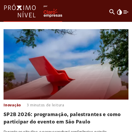
search
invert_colors
Inovação
3
minutos de leitura
SP2B 2026: programação, palestrantes e como
participar do evento em São Paulo
Durante os oito dias, o parque receberá conferências, painéis,