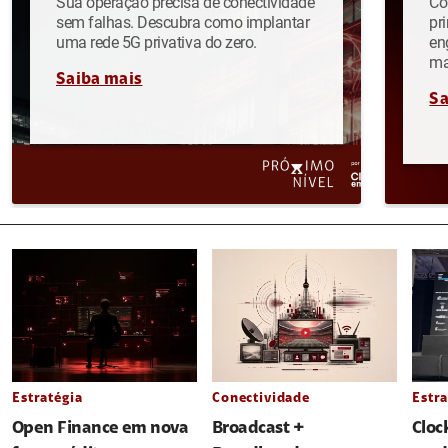
Sua operação precisa de conectividade
Co
sem falhas. Descubra como implantar
pr
uma rede 5G privativa do zero.
en
ma
Saiba mais
Sa
Estratégia
Conectividade
Estra
Open Finance em nova
Broadcast +
Cloc