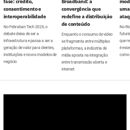
fase: crédito,
Broadband: a
mode
consentimento e
convergência que
uma 
interoperabilidade
redefine a distribuição
ata
de conteúdo
No Febraban Tech 2026, o
No Ri
debate deixa de ser a
futuri
Enquanto o consumo de vídeo
infraestrutura e passa a ser a
que re
se fragmenta entre múltiplas
geração de valor para clientes,
é esse
plataformas, a indústria de
instituições e novos modelos de
como 
mídia aposta na integração
negócio
entre transmissão aberta e
internet