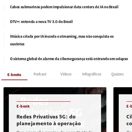
Cabos submarinos podem impulsionar data centers de IA no Brasil
DTV+: entenda a nova TV 3.0 do Brasil
Música criada por IA inunda o streaming, mas não conquista os
ouvintes
O sistema global de alarme da cibersegurança está entrando em colapso
Podcast
Vídeos
Infográficos
Quizzes
E-books
E-book
E-
Redes Privativas 5G: do
Ci
planejamento à operação
c