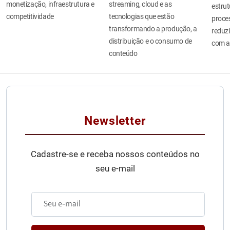
monetização, infraestrutura e
streaming, cloud e as
estru
competitividade
tecnologias que estão
proces
transformando a produção, a
reduzi
distribuição e o consumo de
com a
conteúdo
Newsletter
Cadastre-se e receba nossos conteúdos no
seu e-mail