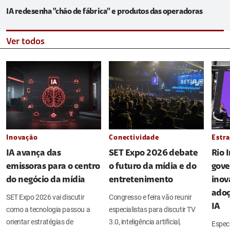
IA redesenha "chão de fábrica" e produtos das operadoras
Ver todos
Inovação
Conectividade
Estra
IA avança das
SET Expo 2026 debate
Rio 
emissoras para o centro
o futuro da mídia e do
gove
do negócio da mídia
entretenimento
inov
adoç
SET Expo 2026 vai discutir
Congresso e feira vão reunir
IA
como a tecnologia passou a
especialistas para discutir TV
orientar estratégias de
3.0, inteligência artificial,
Espec