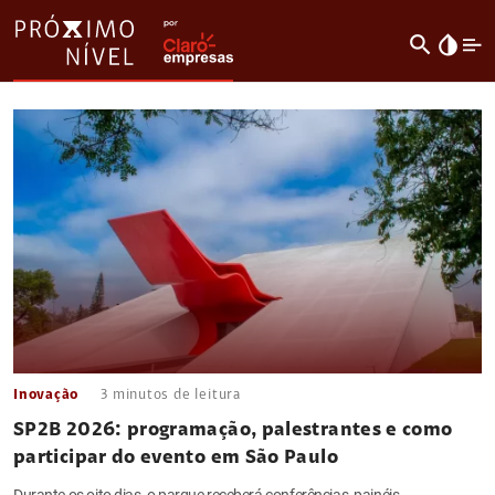
search
invert_colors
Inovação
3
minutos de leitura
SP2B 2026: programação, palestrantes e como
participar do evento em São Paulo
Durante os oito dias, o parque receberá conferências, painéis,