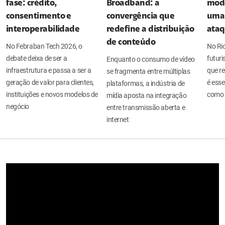
fase: crédito,
Broadband: a
mode
consentimento e
convergência que
uma 
interoperabilidade
redefine a distribuição
ata
de conteúdo
No Febraban Tech 2026, o
No Ri
debate deixa de ser a
futuri
Enquanto o consumo de vídeo
infraestrutura e passa a ser a
que re
se fragmenta entre múltiplas
geração de valor para clientes,
é esse
plataformas, a indústria de
instituições e novos modelos de
como 
mídia aposta na integração
negócio
entre transmissão aberta e
internet