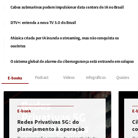
Cabos submarinos podem impulsionar data centers de IA no Brasil
DTV+: entenda a nova TV 3.0 do Brasil
Música criada por IA inunda o streaming, mas não conquista os
ouvintes
O sistema global de alarme da cibersegurança está entrando em colapso
Podcast
Vídeos
Infográficos
Quizzes
E-books
E-book
E-
Redes Privativas 5G: do
Ci
planejamento à operação
c