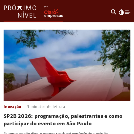
search
invert_colors
Inovação
3
minutos de leitura
SP2B 2026: programação, palestrantes e como
participar do evento em São Paulo
Durante os oito dias, o parque receberá conferências, painéis,