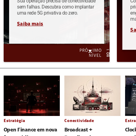
Sua operação precisa de conectividade
Co
sem falhas. Descubra como implantar
pr
uma rede 5G privativa do zero.
en
ma
Saiba mais
Sa
Estratégia
Conectividade
Estra
Open Finance em nova
Broadcast +
Cloc