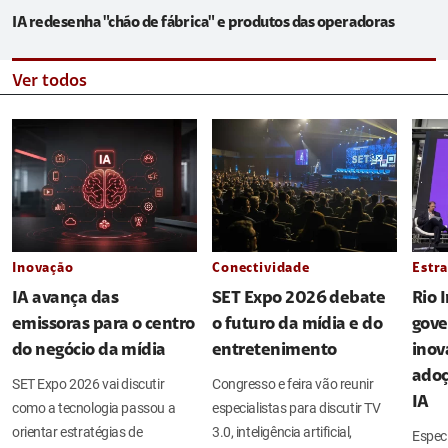
IA redesenha "chão de fábrica" e produtos das operadoras
Ver todos
Inovação
Conectividade
Estra
IA avança das
SET Expo 2026 debate
Rio 
emissoras para o centro
o futuro da mídia e do
gove
do negócio da mídia
entretenimento
inov
adoç
SET Expo 2026 vai discutir
Congresso e feira vão reunir
IA
como a tecnologia passou a
especialistas para discutir TV
orientar estratégias de
3.0, inteligência artificial,
Espec