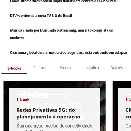
Cabos submarinos podem impulsionar data centers de IA no Brasil
DTV+: entenda a nova TV 3.0 do Brasil
Música criada por IA inunda o streaming, mas não conquista os
ouvintes
O sistema global de alarme da cibersegurança está entrando em colapso
Podcast
Vídeos
Infográficos
Quizzes
E-books
E-book
E-
Redes Privativas 5G: do
Ci
planejamento à operação
c
Sua operação precisa de conectividade
Co