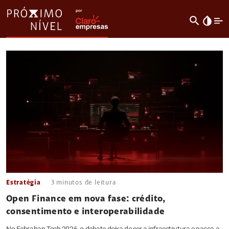
search
invert_colors
Estratégia
3
minutos de leitura
Open Finance em nova fase: crédito,
consentimento e interoperabilidade
No Febraban Tech 2026, o debate deixa de ser a infraestrutura e passa a