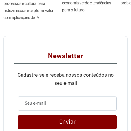
economia verde e tendências
probl
processos e cultura para
para o futuro
reduzir riscos e capturar valor
com aplicações de IA
Newsletter
Cadastre-se e receba nossos conteúdos no
seu e-mail
Enviar