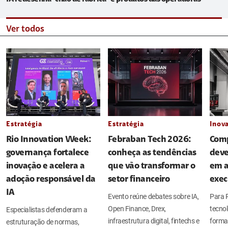
Ver todos
Estratégia
Estratégia
Inov
Rio Innovation Week:
Febraban Tech 2026:
Comp
governança fortalece
conheça as tendências
deve
inovação e acelera a
que vão transformar o
em a
adoção responsável da
setor financeiro
exec
IA
Evento reúne debates sobre IA,
Para P
Open Finance, Drex,
tecno
Especialistas defenderam a
infraestrutura digital, fintechs e
forma 
estruturação de normas,