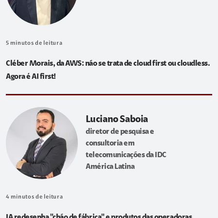
5
minutos de leitura
Cléber Morais, da AWS: não se trata de cloud first ou cloudless.
Agora é AI first!
Luciano Saboia
diretor de pesquisa e
consultoria em
telecomunicações da IDC
América Latina
4
minutos de leitura
IA redesenha "chão de fábrica" e produtos das operadoras