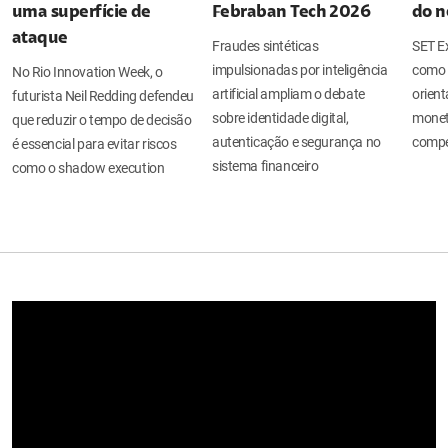
uma superfície de
Febraban Tech 2026
do n
ataque
Fraudes sintéticas
SET Ex
impulsionadas por inteligência
como 
No Rio Innovation Week, o
artificial ampliam o debate
orient
futurista Neil Redding defendeu
sobre identidade digital,
moneti
que reduzir o tempo de decisão
autenticação e segurança no
compe
é essencial para evitar riscos
sistema financeiro
como o shadow execution