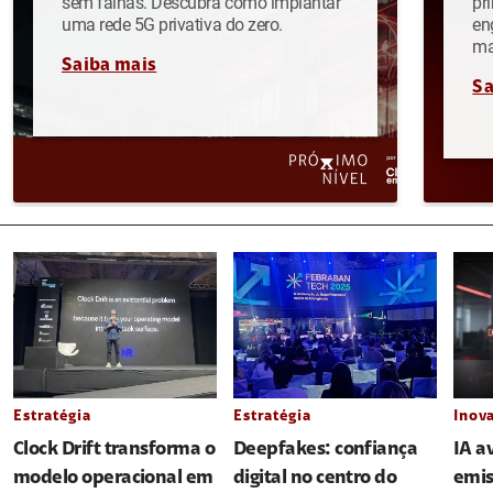
sem falhas. Descubra como implantar
pr
uma rede 5G privativa do zero.
en
ma
Saiba mais
Sa
Estratégia
Estratégia
Inov
Clock Drift transforma o
Deepfakes: confiança
IA a
modelo operacional em
digital no centro do
emis