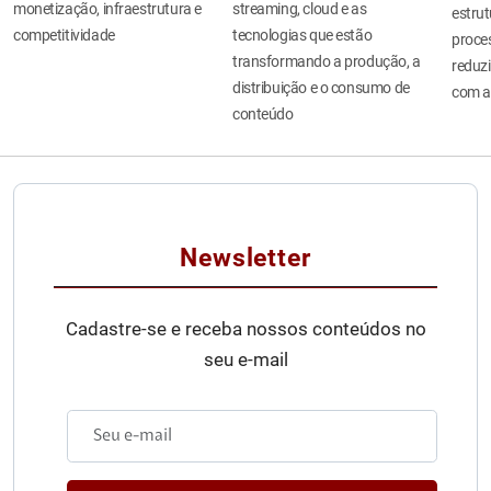
monetização, infraestrutura e
streaming, cloud e as
estru
competitividade
tecnologias que estão
proces
transformando a produção, a
reduzi
distribuição e o consumo de
com a
conteúdo
Newsletter
Cadastre-se e receba nossos conteúdos no
seu e-mail