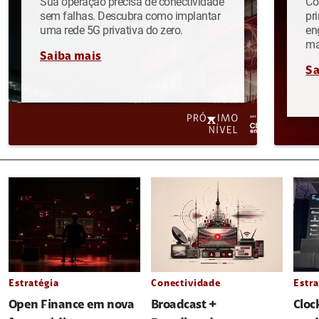
Sua operação precisa de conectividade
Co
sem falhas. Descubra como implantar
pr
uma rede 5G privativa do zero.
en
ma
Saiba mais
Sa
Estratégia
Conectividade
Estra
Open Finance em nova
Broadcast +
Cloc