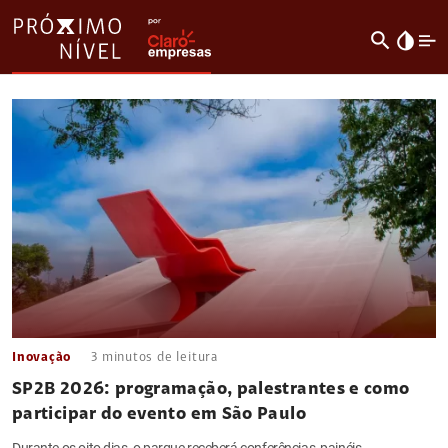
search
invert_colors
Inovação
3
minutos de leitura
SP2B 2026: programação, palestrantes e como
participar do evento em São Paulo
Durante os oito dias, o parque receberá conferências, painéis,