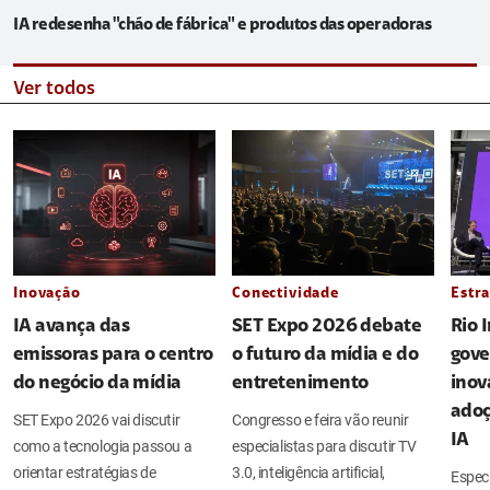
IA redesenha "chão de fábrica" e produtos das operadoras
Ver todos
Inovação
Conectividade
Estra
IA avança das
SET Expo 2026 debate
Rio 
emissoras para o centro
o futuro da mídia e do
gove
do negócio da mídia
entretenimento
inov
adoç
SET Expo 2026 vai discutir
Congresso e feira vão reunir
IA
como a tecnologia passou a
especialistas para discutir TV
orientar estratégias de
3.0, inteligência artificial,
Espec