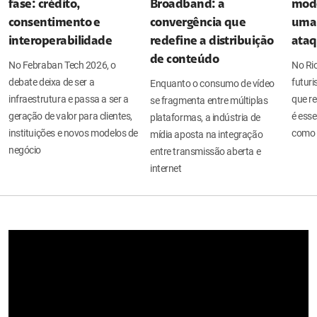
fase: crédito,
Broadband: a
mode
consentimento e
convergência que
uma 
interoperabilidade
redefine a distribuição
ata
de conteúdo
No Febraban Tech 2026, o
No Ri
debate deixa de ser a
futuri
Enquanto o consumo de vídeo
infraestrutura e passa a ser a
que re
se fragmenta entre múltiplas
geração de valor para clientes,
é esse
plataformas, a indústria de
instituições e novos modelos de
como 
mídia aposta na integração
negócio
entre transmissão aberta e
internet