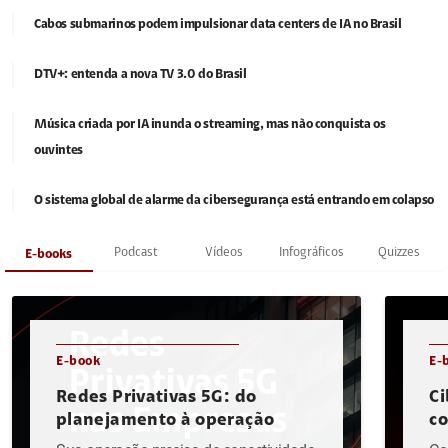
Cabos submarinos podem impulsionar data centers de IA no Brasil
DTV+: entenda a nova TV 3.0 do Brasil
Música criada por IA inunda o streaming, mas não conquista os
ouvintes
O sistema global de alarme da cibersegurança está entrando em colapso
Podcast
Vídeos
Infográficos
Quizzes
E-books
E-book
E-
Redes Privativas 5G: do
Ci
planejamento à operação
c