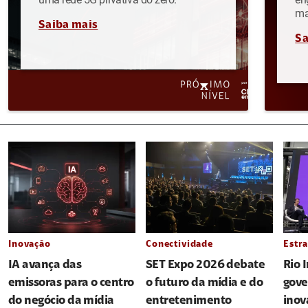
ma
Saiba mais
Sa
Inovação
Conectividade
Estra
IA avança das
SET Expo 2026 debate
Rio 
emissoras para o centro
o futuro da mídia e do
gove
do negócio da mídia
entretenimento
inov