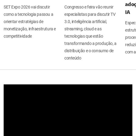
adoç
SET Expo 2026 vai discutir
Congresso e feira vão reunir
IA
como a tecnologia passou a
especialistas para discutir TV
orientar estratégias de
3.0, inteligência artificial,
Espec
monetização, infraestrutura e
streaming, cloud e as
estru
competitividade
tecnologias que estão
proces
transformando a produção, a
reduzi
distribuição e o consumo de
com a
conteúdo