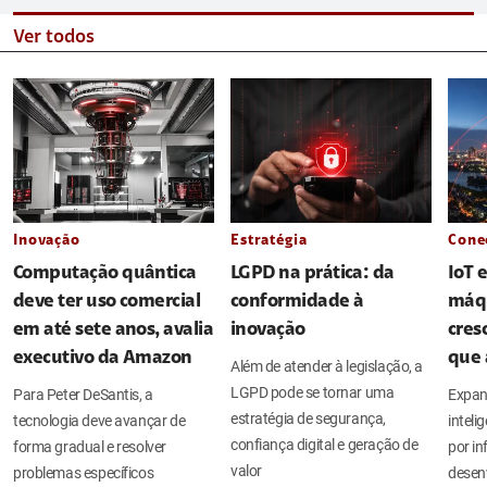
Ver todos
Inovação
Estratégia
Cone
Computação quântica
LGPD na prática: da
IoT 
deve ter uso comercial
conformidade à
máq
em até sete anos, avalia
inovação
cres
executivo da Amazon
que 
Além de atender à legislação, a
LGPD pode se tornar uma
Para Peter DeSantis, a
Expan
estratégia de segurança,
tecnologia deve avançar de
intel
confiança digital e geração de
forma gradual e resolver
por in
valor
problemas específicos
desen