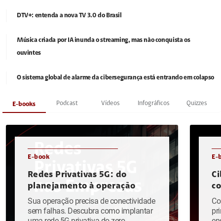
DTV+: entenda a nova TV 3.0 do Brasil
Música criada por IA inunda o streaming, mas não conquista os
ouvintes
O sistema global de alarme da cibersegurança está entrando em colapso
Podcast
Vídeos
Infográficos
Quizzes
E-books
E-book
E-
Redes Privativas 5G: do
Ci
planejamento à operação
c
Sua operação precisa de conectividade
Co
sem falhas. Descubra como implantar
pr
uma rede 5G privativa do zero.
en