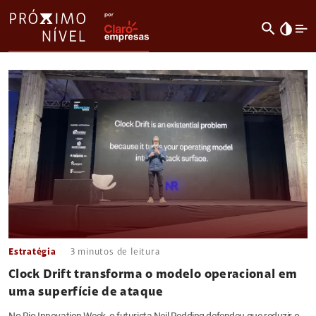
search
invert_colors
Estratégia
3
minutos de leitura
Clock Drift transforma o modelo operacional em
uma superfície de ataque
No Rio Innovation Week, o futurista Neil Redding defendeu que reduzir o