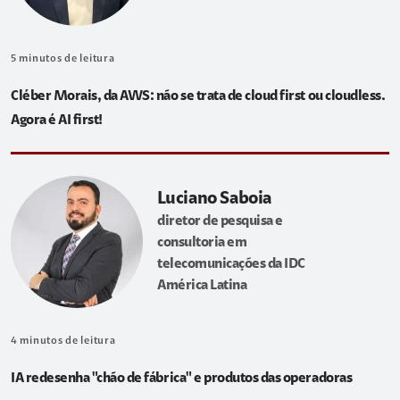
5
minutos de leitura
Cléber Morais, da AWS: não se trata de cloud first ou cloudless.
Agora é AI first!
Luciano Saboia
diretor de pesquisa e
consultoria em
telecomunicações da IDC
América Latina
4
minutos de leitura
IA redesenha "chão de fábrica" e produtos das operadoras