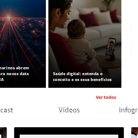
marinos abrem
ra novos data
Saúde digital: entenda o
IA
conceito e os seus benefícios
Ver todos
cast
Vídeos
Infogr