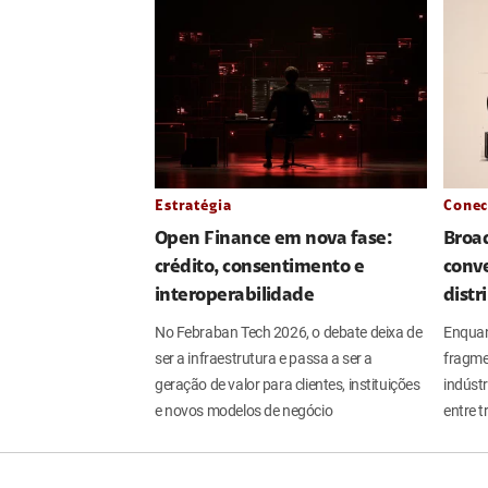
Estratégia
Conec
Open Finance em nova fase:
Broa
crédito, consentimento e
conve
interoperabilidade
distr
No Febraban Tech 2026, o debate deixa de
Enquan
ser a infraestrutura e passa a ser a
fragme
geração de valor para clientes, instituições
indúst
e novos modelos de negócio
entre t