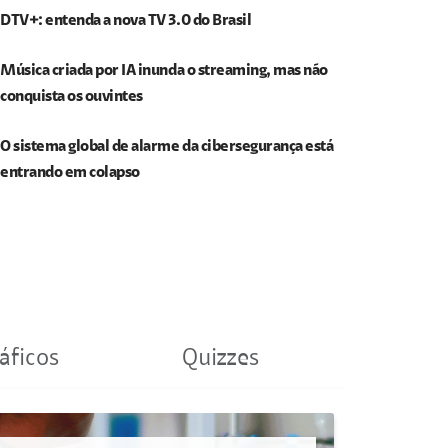
DTV+: entenda a nova TV 3.0 do Brasil
Música criada por IA inunda o streaming, mas não
conquista os ouvintes
O sistema global de alarme da cibersegurança está
entrando em colapso
áficos
Quizzes