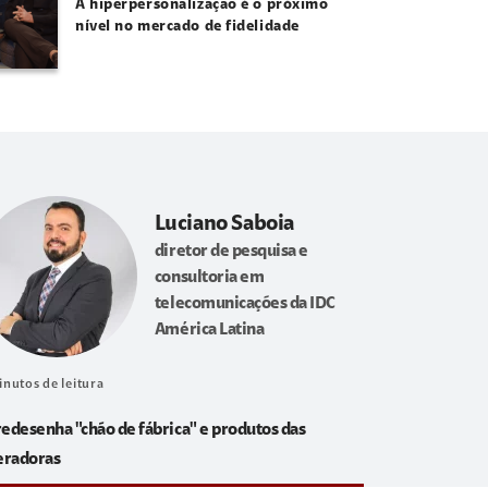
A hiperpersonalização é o próximo
nível no mercado de fidelidade
Luciano Saboia
diretor de pesquisa e
consultoria em
telecomunicações da IDC
América Latina
inutos de leitura
redesenha "chão de fábrica" e produtos das
eradoras