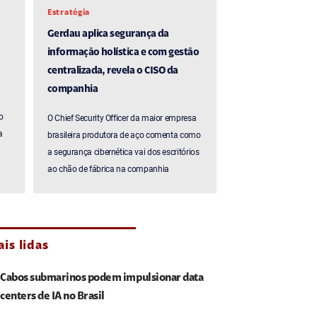
Estratégia
Gerdau aplica segurança da
informação holística e com gestão
centralizada, revela o CISO da
companhia
o
O Chief Security Officer da maior empresa
a
brasileira produtora de aço comenta como
a segurança cibernética vai dos escritórios
ao chão de fábrica na companhia
is lidas
Cabos submarinos podem impulsionar data
centers de IA no Brasil