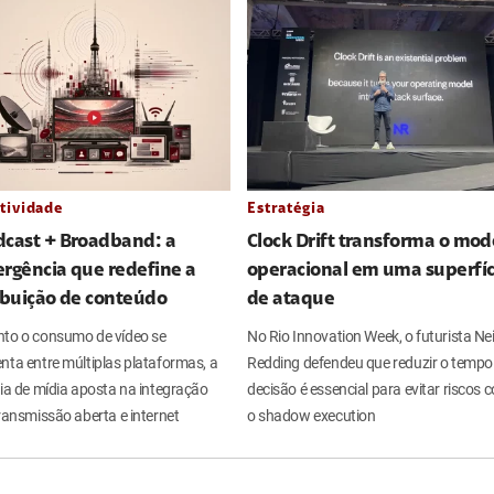
tividade
Estratégia
dcast + Broadband: a
Clock Drift transforma o mod
rgência que redefine a
operacional em uma superfíc
ibuição de conteúdo
de ataque
to o consumo de vídeo se
No Rio Innovation Week, o futurista Nei
nta entre múltiplas plataformas, a
Redding defendeu que reduzir o tempo
ria de mídia aposta na integração
decisão é essencial para evitar riscos
ransmissão aberta e internet
o shadow execution