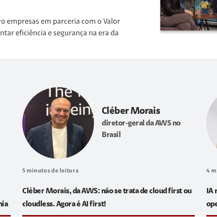
ro empresas em parceria com o Valor
r eficiência e segurança na era da
Cléber Morais
diretor-geral da AWS no
Brasil
5
minutos de leitura
4
m
Cléber Morais, da AWS: não se trata de cloud first ou
IA 
hia
cloudless. Agora é AI first!
op