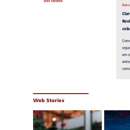
Ver todos
Estr
Cla
Revi
cola
Comu
organ
em c
entre
como 
Web Stories