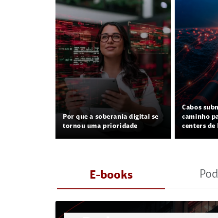
Cabos sub
Por que a soberania digital se
caminho pa
tornou uma prioridade
centers de 
Pod
E-books