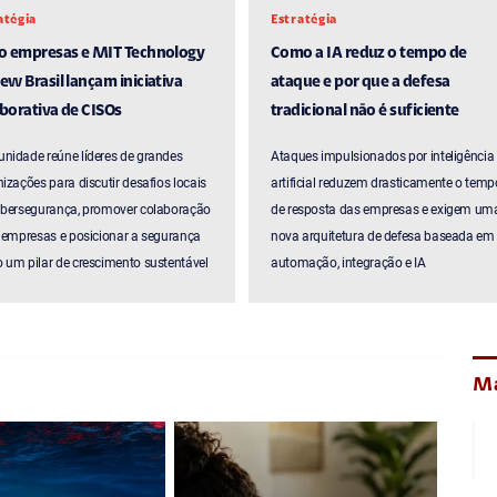
atégia
Estratégia
ro empresas e MIT Technology
Como a IA reduz o tempo de
ew Brasil lançam iniciativa
ataque e por que a defesa
borativa de CISOs
tradicional não é suficiente
nidade reúne líderes de grandes
Ataques impulsionados por inteligência
izações para discutir desafios locais
artificial reduzem drasticamente o temp
ibersegurança, promover colaboração
de resposta das empresas e exigem um
 empresas e posicionar a segurança
nova arquitetura de defesa baseada em
um pilar de crescimento sustentável
automação, integração e IA
Ma