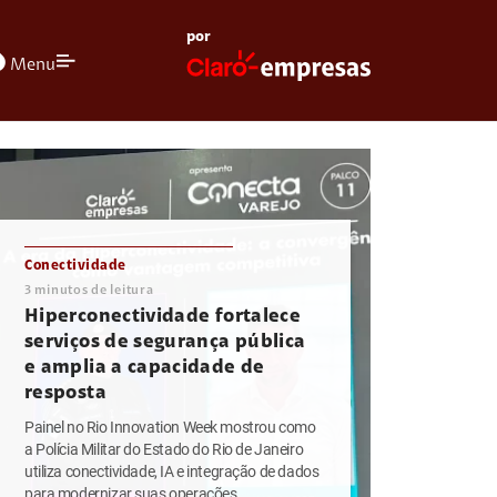
por
olors
Menu
Conectividade
3
minutos de leitura
Hiperconectividade fortalece
serviços de segurança pública
e amplia a capacidade de
resposta
Painel no Rio Innovation Week mostrou como
a Polícia Militar do Estado do Rio de Janeiro
utiliza conectividade, IA e integração de dados
para modernizar suas operações