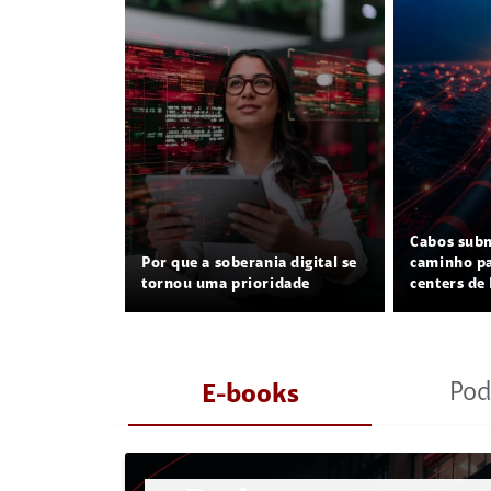
Cabos sub
Por que a soberania digital se
caminho pa
tornou uma prioridade
centers de 
Pod
E-books