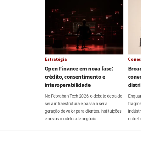
Estratégia
Conec
Open Finance em nova fase:
Broa
crédito, consentimento e
conve
interoperabilidade
distr
No Febraban Tech 2026, o debate deixa de
Enquan
ser a infraestrutura e passa a ser a
fragme
geração de valor para clientes, instituições
indúst
e novos modelos de negócio
entre t