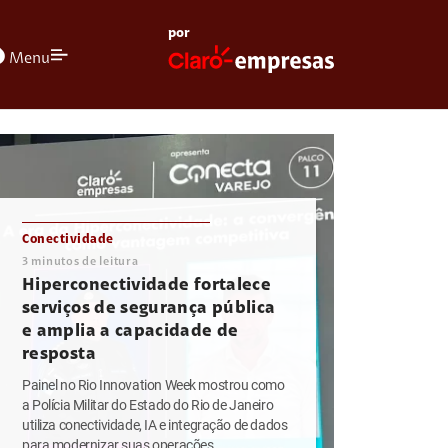
por
olors
Menu
Conectividade
3
minutos de leitura
Hiperconectividade fortalece
serviços de segurança pública
e amplia a capacidade de
resposta
Painel no Rio Innovation Week mostrou como
a Polícia Militar do Estado do Rio de Janeiro
utiliza conectividade, IA e integração de dados
para modernizar suas operações