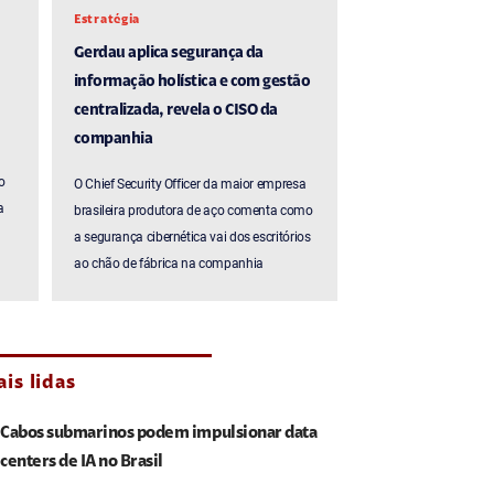
Estratégia
Gerdau aplica segurança da
informação holística e com gestão
centralizada, revela o CISO da
companhia
o
O Chief Security Officer da maior empresa
a
brasileira produtora de aço comenta como
a segurança cibernética vai dos escritórios
ao chão de fábrica na companhia
is lidas
Cabos submarinos podem impulsionar data
centers de IA no Brasil