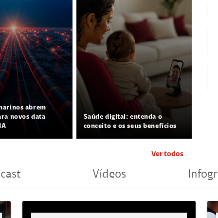
marinos abrem
ra novos data
Saúde digital: entenda o
IA
conceito e os seus benefícios
Ver todos
cast
Vídeos
Infogr