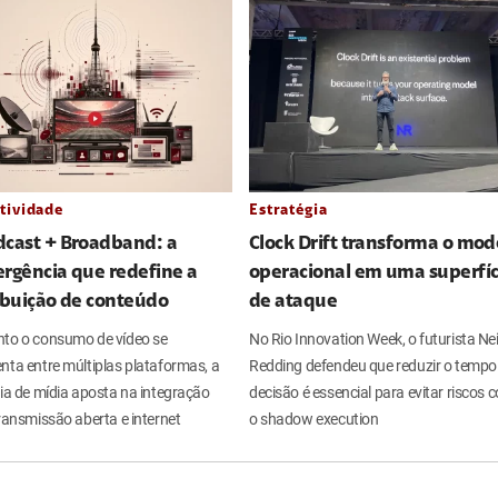
tividade
Estratégia
dcast + Broadband: a
Clock Drift transforma o mod
rgência que redefine a
operacional em uma superfíc
ibuição de conteúdo
de ataque
to o consumo de vídeo se
No Rio Innovation Week, o futurista Nei
nta entre múltiplas plataformas, a
Redding defendeu que reduzir o tempo
ria de mídia aposta na integração
decisão é essencial para evitar riscos
ransmissão aberta e internet
o shadow execution