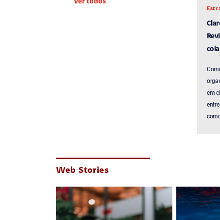
Ver todos
Estr
Cla
Revi
cola
Comu
organ
em c
entre
como 
Web Stories