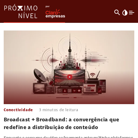
search
invert_colors
Conectividade
3
minutos de leitura
Broadcast + Broadband: a convergência que
redefine a distribuição de conteúdo
Enquanto o consumo de vídeo se fragmenta entre múltiplas plataformas,