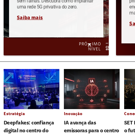
sem falhas. Descubra como implantar
pr
uma rede 5G privativa do zero.
en
ma
Saiba mais
Sa
Estratégia
Inovação
Cone
Deepfakes: confiança
IA avança das
SET 
digital no centro do
emissoras para o centro
o fu