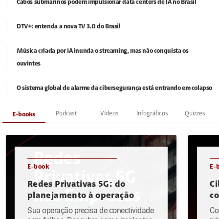
Cabos submarinos podem impulsionar data centers de IA no Brasil
DTV+: entenda a nova TV 3.0 do Brasil
Música criada por IA inunda o streaming, mas não conquista os
ouvintes
O sistema global de alarme da cibersegurança está entrando em colapso
Podcast
Vídeos
Infográficos
Quizzes
E-books
E-book
E-
Redes Privativas 5G: do
Ci
planejamento à operação
c
Sua operação precisa de conectividade
Co