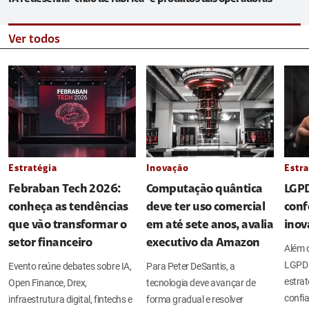
Ver todos
Estratégia
Inovação
Estra
Febraban Tech 2026:
Computação quântica
LGPD
conheça as tendências
deve ter uso comercial
conf
que vão transformar o
em até sete anos, avalia
inov
setor financeiro
executivo da Amazon
Além d
LGPD 
Evento reúne debates sobre IA,
Para Peter DeSantis, a
estrat
Open Finance, Drex,
tecnologia deve avançar de
confia
infraestrutura digital, fintechs e
forma gradual e resolver