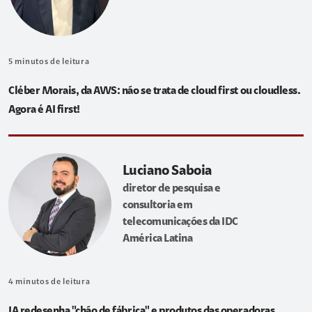
5
minutos de leitura
Cléber Morais, da AWS: não se trata de cloud first ou cloudless.
Agora é AI first!
Luciano Saboia
diretor de pesquisa e
consultoria em
telecomunicações da IDC
América Latina
4
minutos de leitura
IA redesenha "chão de fábrica" e produtos das operadoras