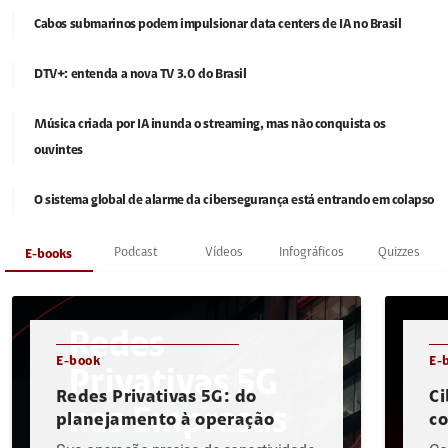
Cabos submarinos podem impulsionar data centers de IA no Brasil
DTV+: entenda a nova TV 3.0 do Brasil
Música criada por IA inunda o streaming, mas não conquista os
ouvintes
O sistema global de alarme da cibersegurança está entrando em colapso
Podcast
Vídeos
Infográficos
Quizzes
E-books
E-book
E-
Redes Privativas 5G: do
Ci
planejamento à operação
c