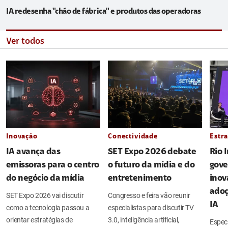
IA redesenha "chão de fábrica" e produtos das operadoras
Ver todos
Inovação
Conectividade
Estra
IA avança das
SET Expo 2026 debate
Rio 
emissoras para o centro
o futuro da mídia e do
gove
do negócio da mídia
entretenimento
inov
adoç
SET Expo 2026 vai discutir
Congresso e feira vão reunir
IA
como a tecnologia passou a
especialistas para discutir TV
orientar estratégias de
3.0, inteligência artificial,
Espec