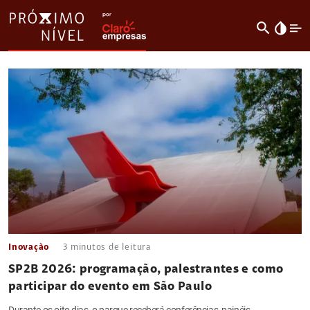
search
invert_colors
Inovação
3
minutos de leitura
SP2B 2026: programação, palestrantes e como
participar do evento em São Paulo
Durante os oito dias, o parque receberá conferências, painéis,