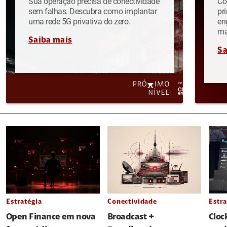
Sua operação precisa de conectividade
Co
sem falhas. Descubra como implantar
pr
uma rede 5G privativa do zero.
en
ma
Saiba mais
Sa
Estratégia
Conectividade
Estra
Open Finance em nova
Broadcast +
Cloc