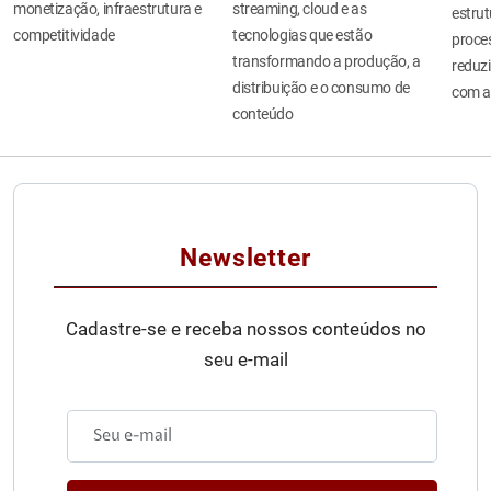
monetização, infraestrutura e
streaming, cloud e as
estru
competitividade
tecnologias que estão
proces
transformando a produção, a
reduzi
distribuição e o consumo de
com a
conteúdo
Newsletter
Cadastre-se e receba nossos conteúdos no
seu e-mail