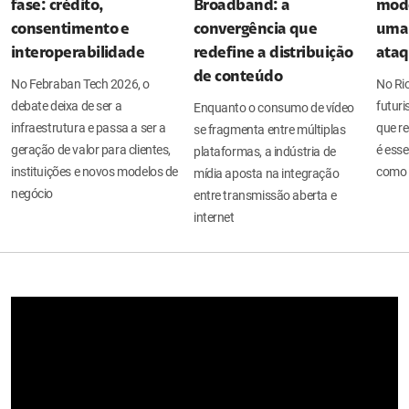
fase: crédito,
Broadband: a
mode
consentimento e
convergência que
uma 
interoperabilidade
redefine a distribuição
ata
de conteúdo
No Febraban Tech 2026, o
No Ri
debate deixa de ser a
futuri
Enquanto o consumo de vídeo
infraestrutura e passa a ser a
que re
se fragmenta entre múltiplas
geração de valor para clientes,
é esse
plataformas, a indústria de
instituições e novos modelos de
como 
mídia aposta na integração
negócio
entre transmissão aberta e
internet