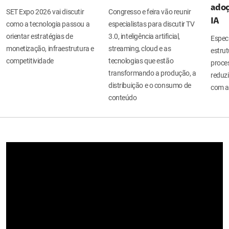
adoç
SET Expo 2026 vai discutir
Congresso e feira vão reunir
IA
como a tecnologia passou a
especialistas para discutir TV
orientar estratégias de
3.0, inteligência artificial,
Espec
monetização, infraestrutura e
streaming, cloud e as
estru
competitividade
tecnologias que estão
proces
transformando a produção, a
reduzi
distribuição e o consumo de
com a
conteúdo