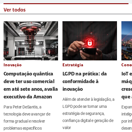
Ver todos
Inovação
Estratégia
Cone
Computação quântica
LGPD na prática: da
IoT 
deve ter uso comercial
conformidade à
máq
em até sete anos, avalia
inovação
cres
executivo da Amazon
que 
Além de atender à legislação, a
LGPD pode se tornar uma
Para Peter DeSantis, a
Expan
estratégia de segurança,
tecnologia deve avançar de
intel
confiança digital e geração de
forma gradual e resolver
por in
valor
problemas específicos
desen