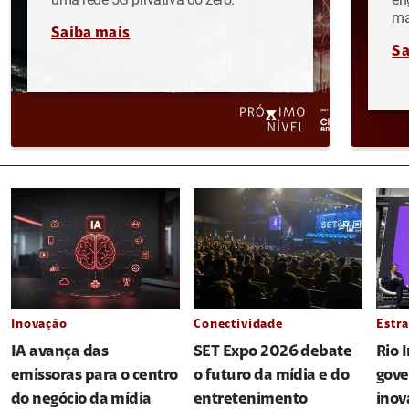
ma
Saiba mais
Sa
Inovação
Conectividade
Estra
IA avança das
SET Expo 2026 debate
Rio 
emissoras para o centro
o futuro da mídia e do
gove
do negócio da mídia
entretenimento
inov