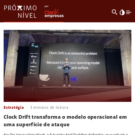
search
invert_colors
Estratégia
3
minutos de leitura
Clock Drift transforma o modelo operacional em
uma superfície de ataque
No Rio Innovation Week, o futurista Neil Redding defendeu que reduzir o