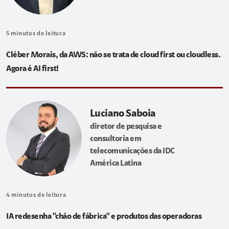
5
minutos de leitura
Cléber Morais, da AWS: não se trata de cloud first ou cloudless.
Agora é AI first!
Luciano Saboia
diretor de pesquisa e
consultoria em
telecomunicações da IDC
América Latina
4
minutos de leitura
IA redesenha "chão de fábrica" e produtos das operadoras