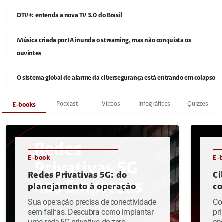
DTV+: entenda a nova TV 3.0 do Brasil
Música criada por IA inunda o streaming, mas não conquista os
ouvintes
O sistema global de alarme da cibersegurança está entrando em colapso
Podcast
Vídeos
Infográficos
Quizzes
E-books
E-book
E-
Redes Privativas 5G: do
Ci
planejamento à operação
c
Sua operação precisa de conectividade
Co
sem falhas. Descubra como implantar
pr
uma rede 5G privativa do zero.
en